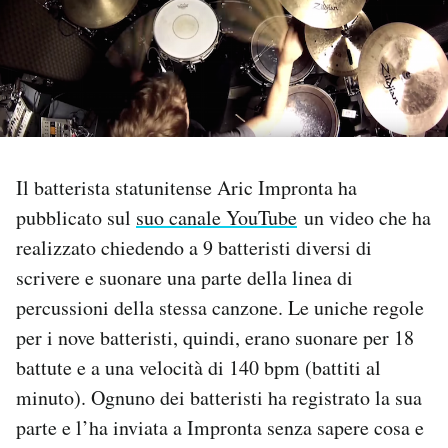
PODCAST
NEWSLETTER
I MIEI PREFERITI
Il batterista statunitense Aric Impronta ha
pubblicato sul
suo canale YouTube
un video che ha
SHOP
realizzato chiedendo a 9 batteristi diversi di
scrivere e suonare una parte della linea di
percussioni della stessa canzone. Le uniche regole
CALENDARIO
per i nove batteristi, quindi, erano suonare per 18
battute e a una velocità di 140 bpm (battiti al
AREA PERSONALE
minuto). Ognuno dei batteristi ha registrato la sua
Area Personale
parte e l’ha inviata a Impronta senza sapere cosa e
Newsletter