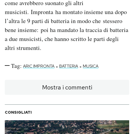
come avrebbero suonato gli altri
Notifiche mobile
musicisti. Impronta ha montato insieme una dopo
Regala il Post
l’altra le 9 parti di batteria in modo che stessero
Hai bisogno di aiuto?
Esci
bene insieme: poi ha mandato la traccia di batteria
a due musicisti, che hanno scritto le parti degli
altri strumenti.
Tag:
-
-
ARIC IMPRONTA
BATTERIA
MUSICA
Mostra i commenti
CONSIGLIATI