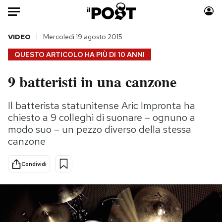
Auto
VIDEO
Mercoledì 19 agosto 2015
QUESTO ARTICOLO HA PIÙ DI
10 ANNI
HOME
9 batteristi in una canzone
Italia
Moda
Mondo
Libri
Il batterista statunitense Aric Impronta ha
Politica
Consumismi
chiesto a 9 colleghi di suonare – ognuno a
Tecnologia
Storie/Idee
modo suo – un pezzo diverso della stessa
canzone
Internet
Ok Boomer!
Scienza
Media
Condividi
Cultura
Europa
Economia
Altrecose
Sport
Mondiali calcio 2026