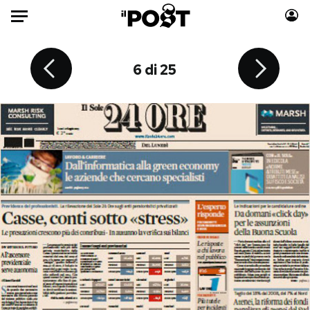
Auto
24 di 25
20 di 25
22 di 25
23 di 25
25 di 25
14 di 25
10 di 25
16 di 25
17 di 25
18 di 25
19 di 25
12 di 25
13 di 25
15 di 25
21 di 25
11 di 25
4 di 25
6 di 25
7 di 25
8 di 25
9 di 25
2 di 25
3 di 25
5 di 25
1 di 25
HOME
Italia
Moda
Mondo
Libri
Politica
Consumismi
Tecnologia
Storie/Idee
Internet
Ok Boomer!
Scienza
Media
Cultura
Europa
Economia
Altrecose
Sport
Mondiali calcio 2026