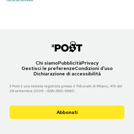
Torna all'articolo
Torna all'articolo
Torna all'articolo
Torna all'articolo
Notifiche mobile
Torna all'articolo
Torna all'articolo
Torna all'articolo
Torna all'articolo
Torna all'articolo
Torna all'articolo
Regala il Post
Torna all'articolo
Hai bisogno di aiuto?
Esci
Chi siamo
Pubblicità
Privacy
Gestisci le preferenze
Condizioni d'uso
Dichiarazione di accessibilità
Il Post è una testata registrata presso il Tribunale di Milano, 419 del
28 settembre 2009 - ISSN 2610-9980
Abbonati