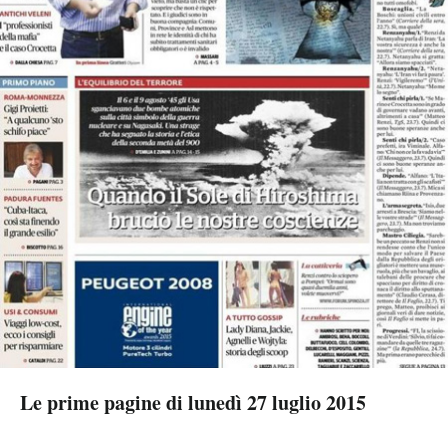
PODCAST
NEWSLETTER
I MIEI PREFERITI
SHOP
CALENDARIO
Le prime pagine di lunedì 27 luglio 2015
Le prime pagine di lunedì 27 luglio 2015
Le prime pagine di lunedì 27 luglio 2015
Le prime pagine di lunedì 27 luglio 2015
Le prime pagine di lunedì 27 luglio 2015
Le prime pagine di lunedì 27 luglio 2015
Le prime pagine di lunedì 27 luglio 2015
Le prime pagine di lunedì 27 luglio 2015
Le prime pagine di lunedì 27 luglio 2015
Le prime pagine di lunedì 27 luglio 2015
Le prime pagine di lunedì 27 luglio 2015
Le prime pagine di lunedì 27 luglio 2015
Le prime pagine di lunedì 27 luglio 2015
Le prime pagine di lunedì 27 luglio 2015
AREA PERSONALE
Le prime pagine di lunedì 27 luglio 2015
Le prime pagine di lunedì 27 luglio 2015
Le prime pagine di lunedì 27 luglio 2015
Le prime pagine di lunedì 27 luglio 2015
Le prime pagine di lunedì 27 luglio 2015
Le prime pagine di lunedì 27 luglio 2015
Le prime pagine di lunedì 27 luglio 2015
Le prime pagine di lunedì 27 luglio 2015
Le prime pagine di lunedì 27 luglio 2015
Le prime pagine di lunedì 27 luglio 2015
Area Personale
Le prime pagine di lunedì 27 luglio 2015
Torna all'articolo
Torna all'articolo
Torna all'articolo
Torna all'articolo
Torna all'articolo
Torna all'articolo
Torna all'articolo
Torna all'articolo
Newsletter
Torna all'articolo
Torna all'articolo
Torna all'articolo
Torna all'articolo
Torna all'articolo
Torna all'articolo