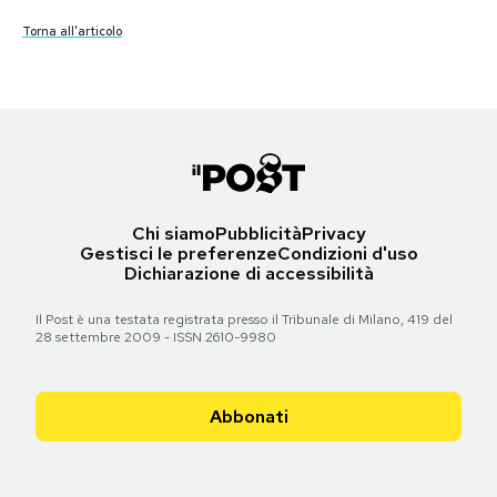
Torna all'articolo
Torna all'articolo
Torna all'articolo
Torna all'articolo
Notifiche mobile
Torna all'articolo
Torna all'articolo
Torna all'articolo
Torna all'articolo
Torna all'articolo
Torna all'articolo
Regala il Post
Torna all'articolo
Hai bisogno di aiuto?
Esci
Chi siamo
Pubblicità
Privacy
Gestisci le preferenze
Condizioni d'uso
Dichiarazione di accessibilità
Il Post è una testata registrata presso il Tribunale di Milano, 419 del
28 settembre 2009 - ISSN 2610-9980
Abbonati