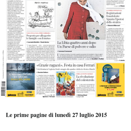
PODCAST
NEWSLETTER
I MIEI PREFERITI
SHOP
CALENDARIO
Le prime pagine di lunedì 27 luglio 2015
Le prime pagine di lunedì 27 luglio 2015
Le prime pagine di lunedì 27 luglio 2015
Le prime pagine di lunedì 27 luglio 2015
Le prime pagine di lunedì 27 luglio 2015
Le prime pagine di lunedì 27 luglio 2015
Le prime pagine di lunedì 27 luglio 2015
Le prime pagine di lunedì 27 luglio 2015
Le prime pagine di lunedì 27 luglio 2015
Le prime pagine di lunedì 27 luglio 2015
Le prime pagine di lunedì 27 luglio 2015
Le prime pagine di lunedì 27 luglio 2015
Le prime pagine di lunedì 27 luglio 2015
Le prime pagine di lunedì 27 luglio 2015
AREA PERSONALE
Le prime pagine di lunedì 27 luglio 2015
Le prime pagine di lunedì 27 luglio 2015
Le prime pagine di lunedì 27 luglio 2015
Le prime pagine di lunedì 27 luglio 2015
Le prime pagine di lunedì 27 luglio 2015
Le prime pagine di lunedì 27 luglio 2015
Le prime pagine di lunedì 27 luglio 2015
Le prime pagine di lunedì 27 luglio 2015
Le prime pagine di lunedì 27 luglio 2015
Le prime pagine di lunedì 27 luglio 2015
Area Personale
Le prime pagine di lunedì 27 luglio 2015
Torna all'articolo
Torna all'articolo
Torna all'articolo
Torna all'articolo
Torna all'articolo
Torna all'articolo
Torna all'articolo
Torna all'articolo
Newsletter
Torna all'articolo
Torna all'articolo
Torna all'articolo
Torna all'articolo
Torna all'articolo
Torna all'articolo