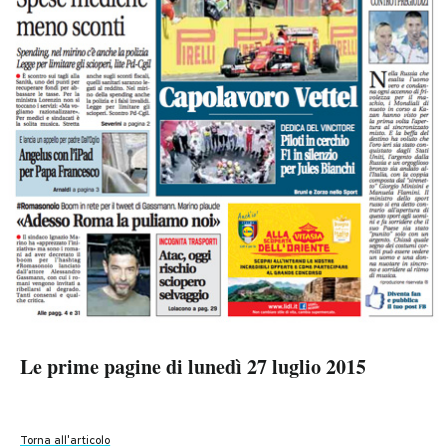
PODCAST
NEWSLETTER
I MIEI PREFERITI
SHOP
CALENDARIO
Le prime pagine di lunedì 27 luglio 2015
Le prime pagine di lunedì 27 luglio 2015
Le prime pagine di lunedì 27 luglio 2015
Le prime pagine di lunedì 27 luglio 2015
Le prime pagine di lunedì 27 luglio 2015
Le prime pagine di lunedì 27 luglio 2015
Le prime pagine di lunedì 27 luglio 2015
Le prime pagine di lunedì 27 luglio 2015
Le prime pagine di lunedì 27 luglio 2015
Le prime pagine di lunedì 27 luglio 2015
Le prime pagine di lunedì 27 luglio 2015
Le prime pagine di lunedì 27 luglio 2015
Le prime pagine di lunedì 27 luglio 2015
Le prime pagine di lunedì 27 luglio 2015
AREA PERSONALE
Le prime pagine di lunedì 27 luglio 2015
Le prime pagine di lunedì 27 luglio 2015
Le prime pagine di lunedì 27 luglio 2015
Le prime pagine di lunedì 27 luglio 2015
Le prime pagine di lunedì 27 luglio 2015
Le prime pagine di lunedì 27 luglio 2015
Le prime pagine di lunedì 27 luglio 2015
Le prime pagine di lunedì 27 luglio 2015
Le prime pagine di lunedì 27 luglio 2015
Le prime pagine di lunedì 27 luglio 2015
Area Personale
Le prime pagine di lunedì 27 luglio 2015
Torna all'articolo
Torna all'articolo
Torna all'articolo
Torna all'articolo
Torna all'articolo
Torna all'articolo
Torna all'articolo
Torna all'articolo
Newsletter
Torna all'articolo
Torna all'articolo
Torna all'articolo
Torna all'articolo
Torna all'articolo
Torna all'articolo