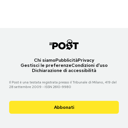
Torna all'articolo
Torna all'articolo
Torna all'articolo
Torna all'articolo
Notifiche mobile
Torna all'articolo
Torna all'articolo
Torna all'articolo
Torna all'articolo
Torna all'articolo
Torna all'articolo
Regala il Post
Torna all'articolo
Hai bisogno di aiuto?
Esci
Chi siamo
Pubblicità
Privacy
Gestisci le preferenze
Condizioni d'uso
Dichiarazione di accessibilità
Il Post è una testata registrata presso il Tribunale di Milano, 419 del
28 settembre 2009 - ISSN 2610-9980
Abbonati