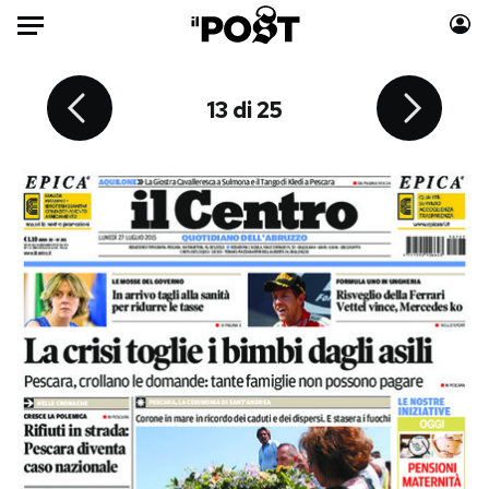
Auto
24 di 25
20 di 25
22 di 25
23 di 25
25 di 25
14 di 25
10 di 25
16 di 25
17 di 25
18 di 25
19 di 25
12 di 25
13 di 25
15 di 25
21 di 25
11 di 25
4 di 25
6 di 25
7 di 25
8 di 25
9 di 25
2 di 25
3 di 25
5 di 25
1 di 25
HOME
Italia
Moda
Mondo
Libri
Politica
Consumismi
Tecnologia
Storie/Idee
Internet
Ok Boomer!
Scienza
Media
Cultura
Europa
Economia
Altrecose
Sport
Mondiali calcio 2026