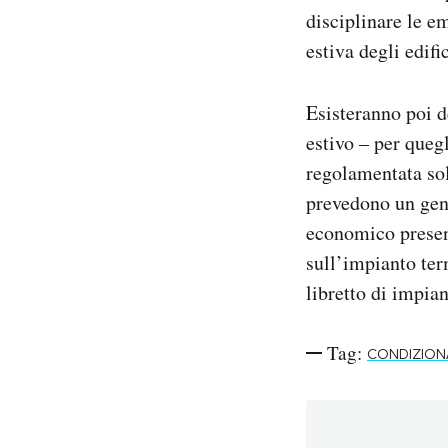
disciplinare le e
estiva degli edifi
Esisteranno poi d
estivo – per queg
regolamentata sol
prevedono un gene
economico presen
sull’impianto ter
libretto di impian
Tag:
CONDIZION