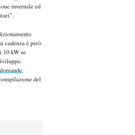
ione invernale ed
itari”.
ondizionamento
ui cadenza è però
ai 10 kW se
 Sviluppo
i domande
,
 compilazione del