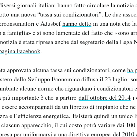
iversi giornali italiani hanno fatto circolare la notizia
dotto una nuova “tassa sui condizionatori”. Le due assoc
erconsumatori e Adusbef
hanno detto
in una nota che la
 a famiglia» e si sono lamentate del fatto che «sono arr
 notizia è stata ripresa anche dal segretario della Lega
 pagina Facebook
.
tata approvata alcuna tassa sui condizionatori, come
ha 
stero dello Sviluppo Economico diffusa il 23 luglio: so
mbiate alcune norme che riguardano i condizionatori e 
 più importante è che a partire
dall’ottobre del 2014
i 
 essere accompagnati da un libretto di impianto che ne c
ezza e l’efficienza energetica. Esisterà quindi un unico l
r ciascun apparecchio, il cui costo potrà variare dai 100
 presa
per uniformarsi a una direttiva europea
del 2010 