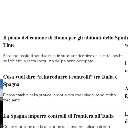
Il piano del comune di Roma per gli abitanti dello Spin
I
Time
v
Saranno ospitati per due mesi in strutture ricettive della città, anche
se l'obiettivo resta l'acquisto del palazzo occupato
I
u
Cosa vuol dire “reintrodurre i controlli” tra Italia e
Spagna
A
f
E cosa cambia nella pratica, proprio ora che i viaggi sono molto
frequenti
L
La Spagna imporrà controlli di frontiera all’Italia
d
Come ritorsione per la decisione del governo italiano di non