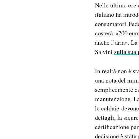
Nelle ultime ore d
Notifiche mobile
Regala il Post
italiano ha intro
Hai bisogno di aiuto?
consumatori Fed
Esci
costerà «200 euro
anche l’aria». La
Salvini
sulla sua
In realtà non è s
una nota del mini
semplicemente ca
manutenzione. La
le caldaie devono
dettagli, la sicur
certificazione pe
decisione è stata