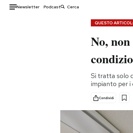
Newsletter
Podcast
Auto
QUESTO ARTICOLO
No, non 
HOME
Italia
Moda
condizio
Mondo
Libri
Politica
Consumismi
Si tratta solo 
Tecnologia
Storie/Idee
impianto per i
Internet
Ok Boomer!
Scienza
Media
Condividi
Cultura
Europa
Economia
Altrecose
Sport
Mondiali calcio 2026