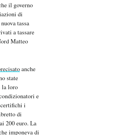
 che il governo
iazioni di
 nuova tassa
ivati a tassare
 Nord Matteo
precisato
anche
no state
la loro
condizionatori e
ertifichi i
ibretto di
 ai 200 euro. La
che imponeva di