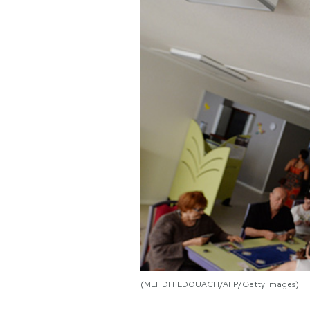
PODCAST
NEWSLETTER
I MIEI PREFERITI
SHOP
CALENDARIO
AREA PERSONALE
Area Personale
(MEHDI FEDOUACH/AFP/Getty Images)
Newsletter