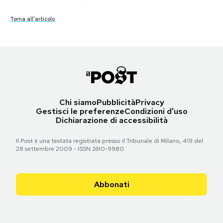
Notifiche mobile
Torna all'articolo
Regala il Post
Hai bisogno di aiuto?
Esci
Chi siamo
Pubblicità
Privacy
Gestisci le preferenze
Condizioni d'uso
Dichiarazione di accessibilità
Il Post è una testata registrata presso il Tribunale di Milano, 419 del
28 settembre 2009 - ISSN 2610-9980
Abbonati