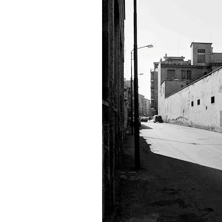
PODCAST
NEWSLETTER
I MIEI PREFERITI
SHOP
CALENDARIO
AREA PERSONALE
Area Personale
Newsletter