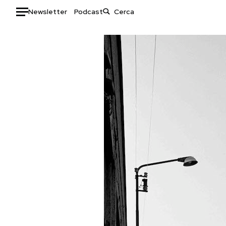
Newsletter
Podcast
Auto
HOME
Italia
Moda
Mondo
Libri
Politica
Consumismi
Tecnologia
Storie/Idee
Internet
Ok Boomer!
Scienza
Media
Cultura
Europa
Economia
Altrecose
Sport
Mondiali calcio 2026