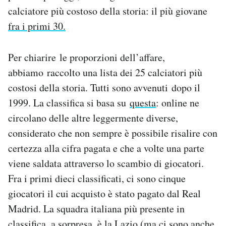
Notifiche mobile
calciatore più costoso della storia: il più giovane
Regala il Post
fra i primi 30.
Hai bisogno di aiuto?
Esci
Per chiarire le proporzioni dell’affare,
abbiamo raccolto una lista dei 25 calciatori più
costosi della storia. Tutti sono avvenuti dopo il
1999. La classifica si basa su
questa
: online ne
circolano delle altre leggermente diverse,
considerato che non sempre è possibile risalire con
certezza alla cifra pagata e che a volte una parte
viene saldata attraverso lo scambio di giocatori.
Fra i primi dieci classificati, ci sono cinque
giocatori il cui acquisto è stato pagato dal Real
Madrid. La squadra italiana più presente in
classifica, a sorpresa, è la Lazio (ma ci sono anche