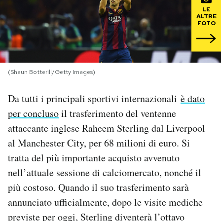
LE
ALTRE
PODCAST
FOTO
NEWSLETTER
(Shaun Botterill/Getty Images)
I MIEI PREFERITI
Da tutti i principali sportivi internazionali
è dato
per concluso
il trasferimento del ventenne
SHOP
attaccante inglese Raheem Sterling dal Liverpool
al Manchester City, per 68 milioni di euro. Si
CALENDARIO
tratta del più importante acquisto avvenuto
nell’attuale sessione di calciomercato, nonché il
AREA PERSONALE
più costoso. Quando il suo trasferimento sarà
annunciato ufficialmente, dopo le visite mediche
Area Personale
previste per oggi, Sterling diventerà l’ottavo
Newsletter