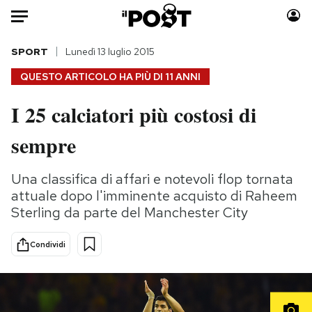
Auto
SPORT
Lunedì 13 luglio 2015
QUESTO ARTICOLO HA PIÙ DI
11 ANNI
HOME
I 25 calciatori più costosi di
Italia
Moda
sempre
Mondo
Libri
Politica
Consumismi
Una classifica di affari e notevoli flop tornata
Tecnologia
Storie/Idee
attuale dopo l'imminente acquisto di Raheem
Internet
Ok Boomer!
Sterling da parte del Manchester City
Scienza
Media
Cultura
Europa
Condividi
Economia
Altrecose
Sport
Mondiali calcio 2026