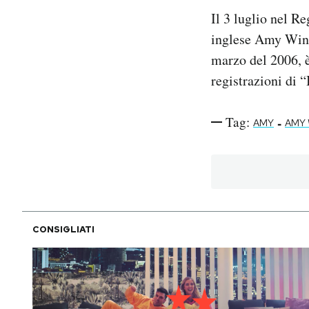
Il 3 luglio nel R
PODCAST
inglese Amy Wineh
marzo del 2006, 
NEWSLETTER
registrazioni di 
I MIEI PREFERITI
Tag:
-
AMY
AMY
SHOP
CALENDARIO
CONSIGLIATI
AREA PERSONALE
Area Personale
Newsletter