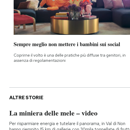
Notifiche mobile
Regala il Post
Hai bisogno di aiuto?
Esci
Sempre meglio non mettere i bambini sui social
Coprirne il volto è una delle pratiche più diffuse tra genitori, in
assenza di regolamentazioni
ALTRE STORIE
La miniera delle mele – video
Per risparmiare energia e tutelare il panorama, in Val di Non
hanno riempito 15 km di gallerie con 30mila tonnellate di frutt