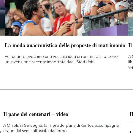
La moda anacronistica delle proposte di matrimonio
Il
Per quanto evochino una vecchia idea di romanticismo, sono
A 
un'invenzione recente importata dagli Stati Uniti
li
vi
Il pane dei centenari – video
I
A Orroli, in Sardegna, la filiera del pane di Kentos accompagna il
grano dal seme all'uscita dal forno
L
a