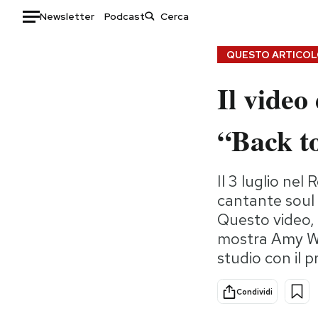
Newsletter
Podcast
Auto
QUESTO ARTICOLO
Il video
HOME
Italia
Moda
“Back t
Mondo
Libri
Politica
Consumismi
Il 3 luglio ne
Tecnologia
Storie/Idee
cantante soul 
Internet
Ok Boomer!
Questo video, 
Scienza
Media
mostra Amy Win
Cultura
Europa
studio con il 
Economia
Altrecose
Sport
Mondiali calcio 2026
Condividi