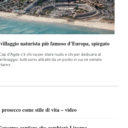
 villaggio naturista più famoso d’Europa, spiegato
Cap d'Agde c'è chi va per stare nudo e chi per dedicarsi al
bertinaggio: tutti sono attratti da un posto in cui «è vietato
etare»
l prosecco come stile di vita – video
’enorme cantiere che cambierà Livorno