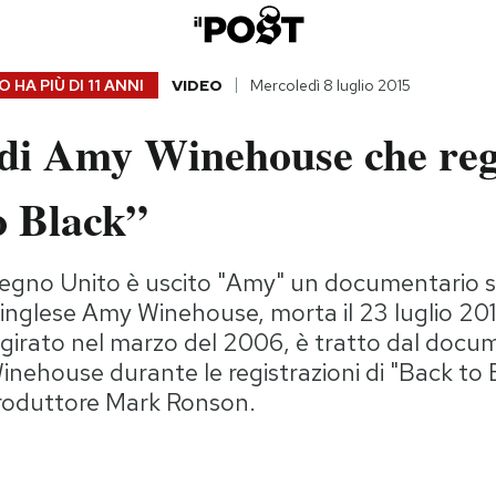
 HA PIÙ DI
11 ANNI
VIDEO
Mercoledì 8 luglio 2015
 di Amy Winehouse che reg
o Black”
l Regno Unito è uscito "Amy" un documentario su
inglese Amy Winehouse, morta il 23 luglio 2011
girato nel marzo del 2006, è tratto dal docum
ehouse durante le registrazioni di "Back to B
produttore Mark Ronson.