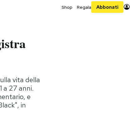
Abbonati
Shop
Regala
istra
lla vita della
 a 27 anni.
entario, e
lack", in