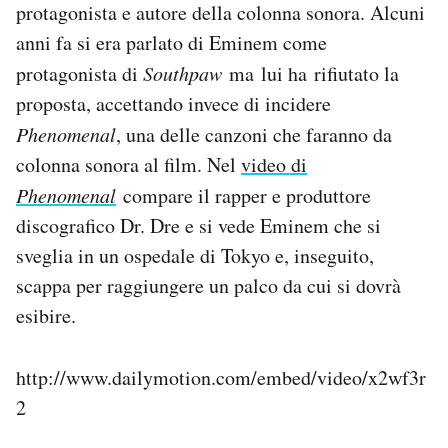
protagonista e autore della colonna sonora. Alcuni
Notifiche mobile
anni fa si era parlato di Eminem come
Regala il Post
Hai bisogno di aiuto?
protagonista di
Southpaw
ma lui ha rifiutato la
Esci
proposta, accettando invece di incidere
Phenomenal
, una delle canzoni che faranno da
colonna sonora al film. Nel
video di
Phenomenal
compare il rapper e produttore
discografico Dr. Dre e si vede Eminem che si
sveglia in un ospedale di Tokyo e, inseguito,
scappa per raggiungere un palco da cui si dovrà
esibire.
http://www.dailymotion.com/embed/video/x2wf3r
2