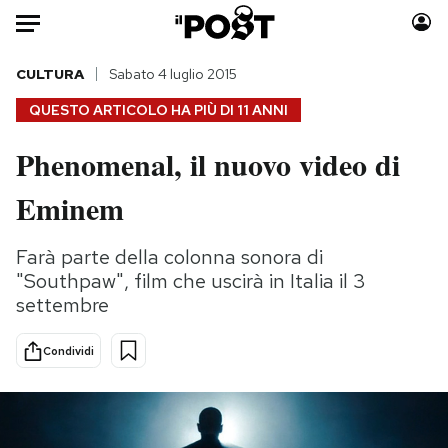
Auto
CULTURA
Sabato 4 luglio 2015
QUESTO ARTICOLO HA PIÙ DI
11 ANNI
HOME
Phenomenal, il nuovo video di
Italia
Moda
Eminem
Mondo
Libri
Politica
Consumismi
Farà parte della colonna sonora di
Tecnologia
Storie/Idee
"Southpaw", film che uscirà in Italia il 3
Internet
Ok Boomer!
settembre
Scienza
Media
Cultura
Europa
Condividi
Economia
Altrecose
Sport
Mondiali calcio 2026