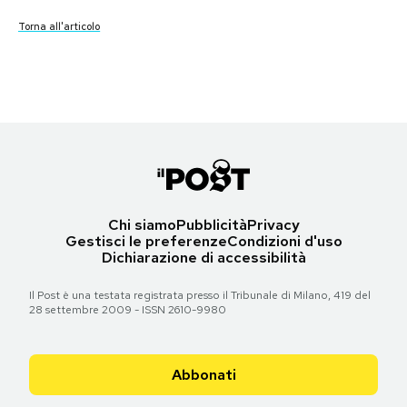
Torna all'articolo
Torna all'articolo
Torna all'articolo
Torna all'articolo
Festa della Repubblica - 2008
PODCAST
Torna all'articolo
Torna all'articolo
NEWSLETTER
I MIEI PREFERITI
SHOP
Chi siamo
Pubblicità
Privacy
Gestisci le preferenze
Condizioni d'uso
Dichiarazione di accessibilità
CALENDARIO
Il Post è una testata registrata presso il Tribunale di Milano, 419 del
28 settembre 2009 - ISSN 2610-9980
AREA PERSONALE
Abbonati
Area Personale
Newsletter