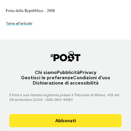
Torna all'articolo
Torna all'articolo
Torna all'articolo
Torna all'articolo
Festa della Repubblica - 2008
PODCAST
Torna all'articolo
Torna all'articolo
NEWSLETTER
I MIEI PREFERITI
SHOP
Chi siamo
Pubblicità
Privacy
Gestisci le preferenze
Condizioni d'uso
Dichiarazione di accessibilità
CALENDARIO
Il Post è una testata registrata presso il Tribunale di Milano, 419 del
28 settembre 2009 - ISSN 2610-9980
AREA PERSONALE
Abbonati
Area Personale
Newsletter