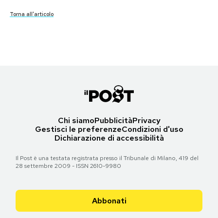
Torna all'articolo
Torna all'articolo
Torna all'articolo
Torna all'articolo
Festa della Repubblica - 2008
PODCAST
Torna all'articolo
Torna all'articolo
NEWSLETTER
I MIEI PREFERITI
SHOP
Chi siamo
Pubblicità
Privacy
Gestisci le preferenze
Condizioni d'uso
Dichiarazione di accessibilità
CALENDARIO
Il Post è una testata registrata presso il Tribunale di Milano, 419 del
28 settembre 2009 - ISSN 2610-9980
AREA PERSONALE
Abbonati
Area Personale
Newsletter