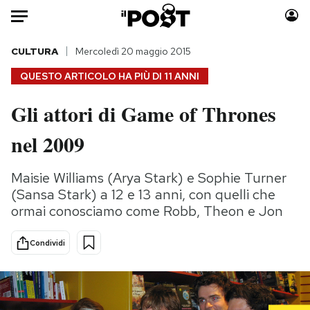
Auto
CULTURA
Mercoledì 20 maggio 2015
QUESTO ARTICOLO HA PIÙ DI
11 ANNI
HOME
Gli attori di Game of Thrones
Italia
Moda
nel 2009
Mondo
Libri
Politica
Consumismi
Maisie Williams (Arya Stark) e Sophie Turner
Tecnologia
Storie/Idee
(Sansa Stark) a 12 e 13 anni, con quelli che
Internet
Ok Boomer!
ormai conosciamo come Robb, Theon e Jon
Scienza
Media
Cultura
Europa
Condividi
Economia
Altrecose
Sport
Mondiali calcio 2026