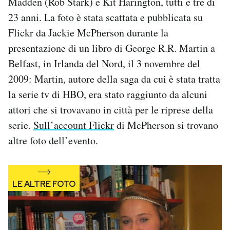
Madden (Rob Stark) e Kit Harington, tutti e tre di
Notifiche mobile
23 anni. La foto è stata scattata e pubblicata su
Regala il Post
Flickr da Jackie McPherson durante la
Hai bisogno di aiuto?
presentazione di un libro di George R.R. Martin a
Esci
Belfast, in Irlanda del Nord, il 3 novembre del
2009: Martin, autore della saga da cui è stata tratta
la serie tv di HBO, era stato raggiunto da alcuni
attori che si trovavano in città per le riprese della
serie.
Sull’account Flickr
di McPherson si trovano
altre foto dell’evento.