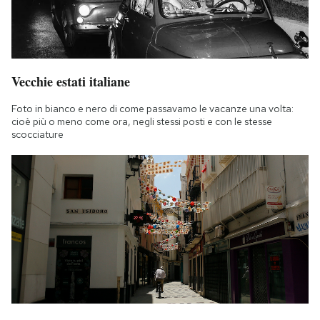
Vecchie estati italiane
Foto in bianco e nero di come passavamo le vacanze una volta:
cioè più o meno come ora, negli stessi posti e con le stesse
scocciature