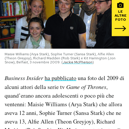
PODCAST
LE
ALTRE
FOTO
NEWSLETTER
I MIEI PREFERITI
Maisie Williams (Arya Stark), Sophie Turner (Sansa Stark), Alfie Allen
(Theon Greyjoy), Richard Madden (Rob Stark) e Kit Harrington (Jon
Snow), Belfast, 3 novembre 2009. (
Jackie McPherson
)
SHOP
Business Insider
ha pubblicato
una foto del 2009 di
alcuni attori della serie tv
Game of Thrones
,
CALENDARIO
quand’erano ancora adolescenti o poco più che
ventenni: Maisie Williams (Arya Stark) che allora
AREA PERSONALE
aveva 12 anni, Sophie Turner (Sansa Stark) che ne
Area Personale
aveva 13, Alfie Allen (Theon Greyjoy), Richard
Newsletter