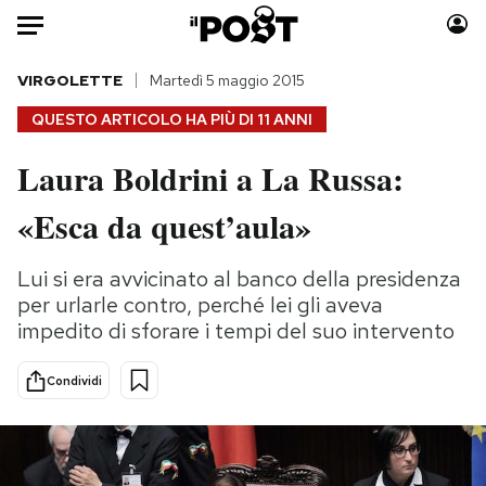
Auto
VIRGOLETTE
Martedì 5 maggio 2015
QUESTO ARTICOLO HA PIÙ DI
11 ANNI
HOME
Laura Boldrini a La Russa:
Italia
Moda
«Esca da quest’aula»
Mondo
Libri
Politica
Consumismi
Lui si era avvicinato al banco della presidenza
Tecnologia
Storie/Idee
per urlarle contro, perché lei gli aveva
Internet
Ok Boomer!
impedito di sforare i tempi del suo intervento
Scienza
Media
Cultura
Europa
Condividi
Economia
Altrecose
Sport
Mondiali calcio 2026