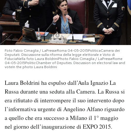
PODCAST
NEWSLETTER
I MIEI PREFERITI
Foto Fabio Cimaglia / LaPresseRoma 04-05-2015PoliticaCamera dei
Deputati. Discussione sulla riforma della legge elettorale e Voto di
FiduciaNella foto Laura BoldriniPhoto Fabio Cimaglia / LaPresseRome
04-05-2015PoliticChamber of Deputies. Discussion on electoral law and
voteIn the photo Laura Boldrini
SHOP
Laura Boldrini ha espulso dall’Aula Ignazio La
CALENDARIO
Russa durante una seduta alla Camera. La Russa si
era rifiutato di interrompere il suo intervento dopo
l’informativa urgente di Angelino Alfano riguardo
AREA PERSONALE
a quello che era successo a Milano il 1° maggio
Area Personale
nel giorno dell’inaugurazione di EXPO 2015.
Newsletter