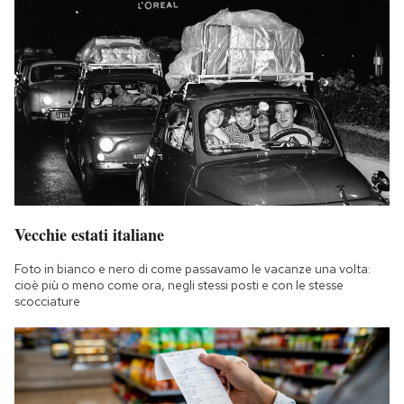
Vecchie estati italiane
Foto in bianco e nero di come passavamo le vacanze una volta:
cioè più o meno come ora, negli stessi posti e con le stesse
scocciature