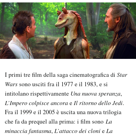
PODCAST
NEWSLETTER
I MIEI PREFERITI
SHOP
I primi tre film della saga cinematografica di
Star
Wars
sono usciti fra il 1977 e il 1983, e si
intitolano rispettivamente
Una nuova speranza
,
CALENDARIO
L’Impero colpisce ancora
e
Il ritorno dello Jedi
.
Fra il 1999 e il 2005 è uscita una nuova trilogia
AREA PERSONALE
che fa da prequel alla prima: i film sono
La
Area Personale
minaccia fantasma
,
L’attacco dei cloni
e
La
Newsletter