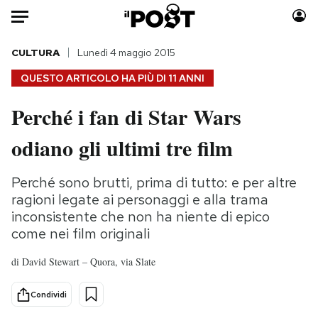
Auto
CULTURA
Lunedì 4 maggio 2015
QUESTO ARTICOLO HA PIÙ DI
11 ANNI
HOME
Perché i fan di Star Wars
Italia
Moda
odiano gli ultimi tre film
Mondo
Libri
Politica
Consumismi
Perché sono brutti, prima di tutto: e per altre
Tecnologia
Storie/Idee
ragioni legate ai personaggi e alla trama
Internet
Ok Boomer!
inconsistente che non ha niente di epico
Scienza
Media
come nei film originali
Cultura
Europa
di
David Stewart – Quora, via Slate
Economia
Altrecose
Sport
Mondiali calcio 2026
Condividi