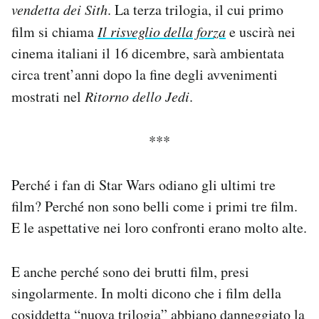
vendetta dei Sith
. La terza trilogia, il cui primo
Notifiche mobile
film si chiama
Il risveglio della forza
e uscirà nei
Regala il Post
Hai bisogno di aiuto?
cinema italiani il 16 dicembre, sarà ambientata
Esci
circa trent’anni dopo la fine degli avvenimenti
mostrati nel
Ritorno dello Jedi
.
***
Perché i fan di Star Wars odiano gli ultimi tre
film? Perché non sono belli come i primi tre film.
E le aspettative nei loro confronti erano molto alte.
E anche perché sono dei brutti film, presi
singolarmente. In molti dicono che i film della
cosiddetta “nuova trilogia” abbiano danneggiato la