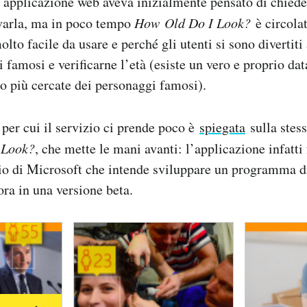
a applicazione web aveva inizialmente pensato di chied
ovarla, ma in poco tempo
How
Old Do I Look?
è circola
lto facile da usare e perché gli utenti si sono divertiti
i famosi e verificarne l’età (esiste un vero e proprio da
oto più cercate dei personaggi famosi).
 per cui il servizio ci prende poco è
spiegata
sulla stes
 Look?
, che mette le mani avanti: l’applicazione infatti 
io di Microsoft che intende sviluppare un programma d
ora in una versione beta.