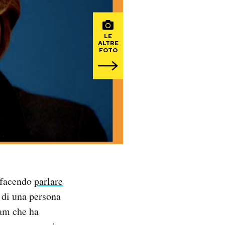
LE
ALTRE
FOTO
a facendo
parlare
o di una persona
eam che ha