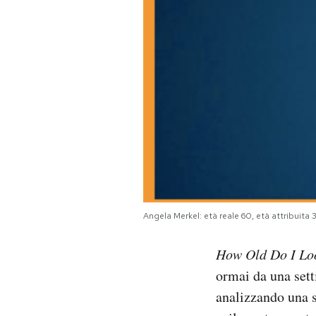
PODCAST
NEWSLETTER
I MIEI PREFERITI
SHOP
CALENDARIO
Angela Merkel: età reale 60, età attribuita 3
How
Old Do I L
AREA PERSONALE
ormai da una sett
Area Personale
analizzando una s
Newsletter