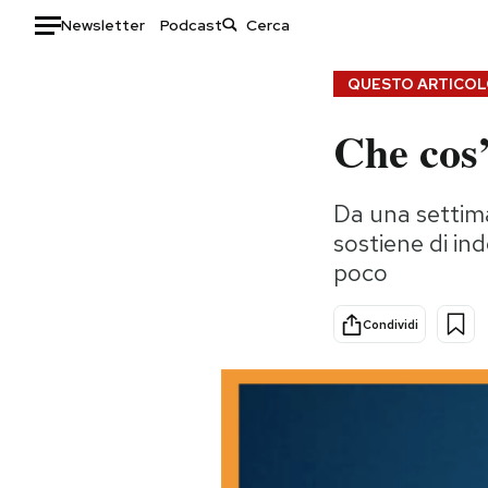
Newsletter
Podcast
Auto
QUESTO ARTICOLO
Che cos
HOME
Italia
Moda
Da una settima
Mondo
Libri
sostiene di in
Politica
Consumismi
poco
Tecnologia
Storie/Idee
Internet
Ok Boomer!
Condividi
Scienza
Media
Cultura
Europa
Economia
Altrecose
Sport
Mondiali calcio 2026