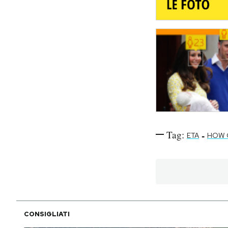
Tag:
-
ETA
HOW 
CONSIGLIATI