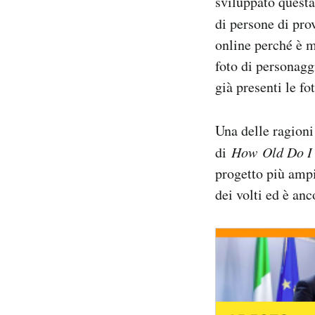
sviluppato quest
Notifiche mobile
di persone di pr
Regala il Post
online perché è mo
Hai bisogno di aiuto?
foto di personagg
Esci
già presenti le f
Una delle ragioni
di
How
Old Do I
progetto più amp
dei volti ed è anc