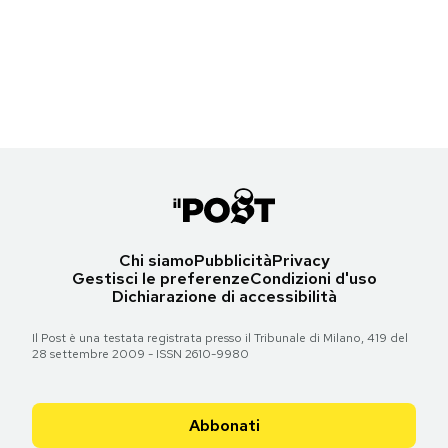
Torna all'articolo
Notifiche mobile
Torna all'articolo
La porta di Brandeburgo a Berlino, in Germania. (JOHN
Regala il Post
Torna all'articolo
MACDOUGALL/AFP/Getty Images)
Hai bisogno di aiuto?
Esci
Torna all'articolo
Chi siamo
Pubblicità
Privacy
Gestisci le preferenze
Condizioni d'uso
Dichiarazione di accessibilità
Il Post è una testata registrata presso il Tribunale di Milano, 419 del
28 settembre 2009 - ISSN 2610-9980
Abbonati