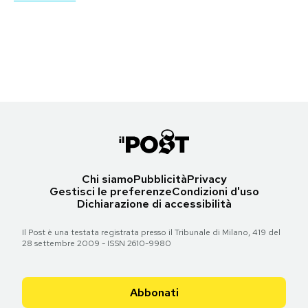
Torna all'articolo
Notifiche mobile
Torna all'articolo
La porta di Brandeburgo a Berlino, in Germania. (JOHN
Regala il Post
Torna all'articolo
MACDOUGALL/AFP/Getty Images)
Hai bisogno di aiuto?
Esci
Torna all'articolo
Chi siamo
Pubblicità
Privacy
Gestisci le preferenze
Condizioni d'uso
Dichiarazione di accessibilità
Il Post è una testata registrata presso il Tribunale di Milano, 419 del
28 settembre 2009 - ISSN 2610-9980
Abbonati