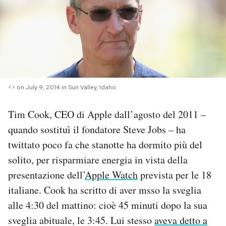
PODCAST
NEWSLETTER
I MIEI PREFERITI
<> on July 9, 2014 in Sun Valley, Idaho.
Tim Cook, CEO di Apple dall’agosto del 2011 –
SHOP
quando sostituì il fondatore Steve Jobs – ha
twittato poco fa che stanotte ha dormito più del
CALENDARIO
solito, per risparmiare energia in vista della
presentazione dell’
Apple Watch
prevista per le 18
AREA PERSONALE
italiane. Cook ha scritto di aver msso la sveglia
alle 4:30 del mattino: cioè 45 minuti dopo la sua
Area Personale
sveglia abituale, le 3:45. Lui stesso
aveva detto a
Newsletter