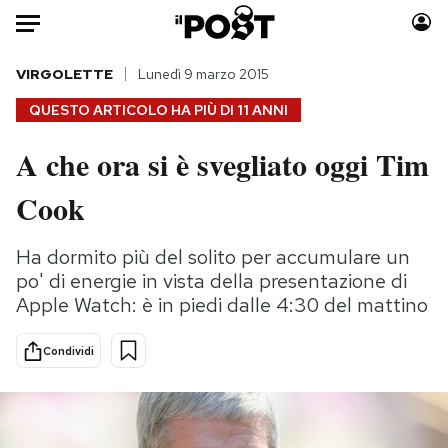
Auto
VIRGOLETTE
Lunedì 9 marzo 2015
QUESTO ARTICOLO HA PIÙ DI
11 ANNI
HOME
A che ora si è svegliato oggi Tim
Italia
Moda
Cook
Mondo
Libri
Politica
Consumismi
Ha dormito più del solito per accumulare un
Tecnologia
Storie/Idee
po' di energie in vista della presentazione di
Internet
Ok Boomer!
Apple Watch: è in piedi dalle 4:30 del mattino
Scienza
Media
Cultura
Europa
Condividi
Economia
Altrecose
Sport
Mondiali calcio 2026