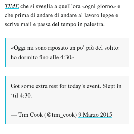
TIME
che si sveglia a quell’ora «ogni giorno» e
Notifiche mobile
Regala il Post
che prima di andare di andare al lavoro legge e
Hai bisogno di aiuto?
scrive mail e passa del tempo in palestra.
Esci
«Oggi mi sono riposato un po’ più del solito:
ho dormito fino alle 4:30»
Got some extra rest for today’s event. Slept in
‘til 4:30.
— Tim Cook (@tim_cook)
9 Marzo 2015