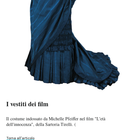
I vestiti dei film
I vestiti dei film
I vestiti dei film
I vestiti dei film
I vestiti dei film
I vestiti dei film
I costumi di Piero Tosi per il film di Vittorio De Sica "Matrimonio
I costumi di Gitt Magrini per il film "Il conformista" di Bernardo
PODCAST
I vestiti dei film
all'italiana" (
Bertolucci (
I vestiti dei film
I vestiti dei film
Federico Fellini e Piero Gherardi sul set di "Otto e mezzo" (
I costumi di Piero Tosi per il film "Morte a Venezia" di Luchino
I costumi di Gabriella Pescucci per il film "Le avventure del Barone di
I costumi di Milena Canonero per il film di Sofia Coppola "Marie
I costumi di Lina Nerli Taviani per il film "Habemus Papam" (
Umberto Tirelli nella sua sartoria nel 1980 (
Visconti (
Gli abiti disegnati da Gabriella Pescussi per il film "L'età
Munchausen" di Terry Gilliam (
Antoinette". (
Torna all'articolo
Torna all'articolo
NEWSLETTER
I costumi di Gino Carlo Sensani per il film "La corona di ferro" di
I costumi di Maria De Matteis nel film "Guerra e pace". (
dell'innocenza". (
Torna all'articolo
Alessandro Blasetti (
Torna all'articolo
Torna all'articolo
Torna all'articolo
Torna all'articolo
Torna all'articolo
Torna all'articolo
Torna all'articolo
I MIEI PREFERITI
Torna all'articolo
SHOP
I vestiti dei film
I vestiti dei film
Costume per "La corona di ferro", Manifattura Caramba (
CALENDARIO
Un bozzetto di Vittorio Nino Novarese per i costumi del film "Ettore
I vestiti dei film
I vestiti dei film
I vestiti dei film
Fieramosca" di Alessandro Blasetti (
I vestiti dei film
Torna all'articolo
AREA PERSONALE
I vestiti dei film
Un bozzetto di Maria De Matteis per l'avito di Audrey Hepburn nel film
Il costume indossato da Michelle Pfeiffer nel film "L'età
Uno dei costumi del film "Il Gattopardo", realizzato dalla Sartoria
Torna all'articolo
"Guerra e pace". (
Il costume disegnato da Piero Gherardi per Giulietta Masina nel film
dell'innocenza", della Sartoria Tirelli. (
S.A.F.A.S. (
"Giulietta degli spiriti". (
Area Personale
Bozzetto di Daniela Ciancio per i costumi del film "La grande
Torna all'articolo
Newsletter
bellezza". (
Torna all'articolo
Torna all'articolo