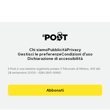
Torna all'articolo
Notifiche mobile
Torna all'articolo
Regala il Post
Hai bisogno di aiuto?
Esci
Chi siamo
Pubblicità
Privacy
Gestisci le preferenze
Condizioni d'uso
Dichiarazione di accessibilità
Il Post è una testata registrata presso il Tribunale di Milano, 419 del
28 settembre 2009 - ISSN 2610-9980
Abbonati