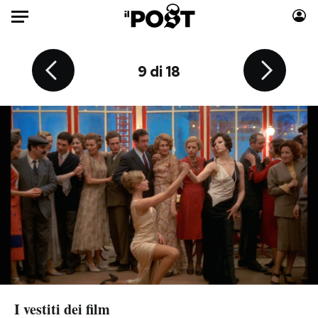
Auto
14 di 18
10 di 18
16 di 18
17 di 18
18 di 18
12 di 18
13 di 18
15 di 18
11 di 18
4 di 18
6 di 18
7 di 18
8 di 18
9 di 18
2 di 18
3 di 18
5 di 18
1 di 18
HOME
Italia
Moda
Mondo
Libri
Politica
Consumismi
Tecnologia
Storie/Idee
Internet
Ok Boomer!
Scienza
Media
Cultura
Europa
Economia
Altrecose
Sport
Mondiali calcio 2026
I vestiti dei film
I vestiti dei film