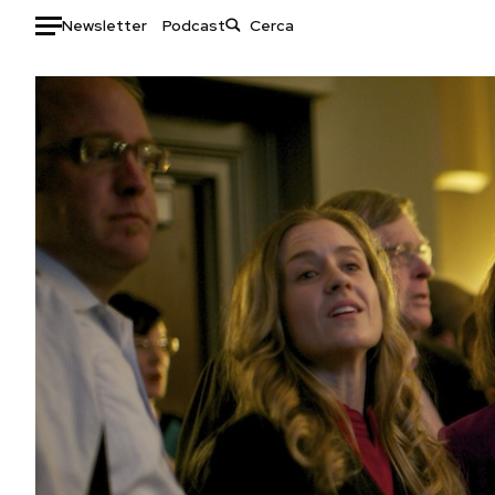
Newsletter
Podcast
Auto
HOME
Italia
Moda
Mondo
Libri
Politica
Consumismi
Tecnologia
Storie/Idee
Internet
Ok Boomer!
Scienza
Media
Cultura
Europa
Economia
Altrecose
Sport
Mondiali calcio 2026