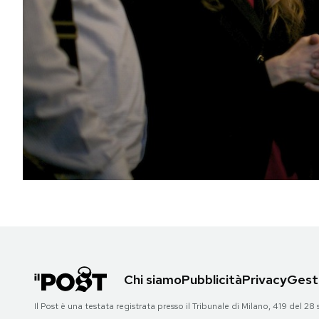
PODCAST
NEWSLETTER
I MIEI PREFERITI
SHOP
CALENDARIO
AREA PERSONALE
Chi siamo
Pubblicità
Privacy
Gesti
Area Personale
Il Post è una testata registrata presso il Tribunale di Milano, 419 del
Newsletter