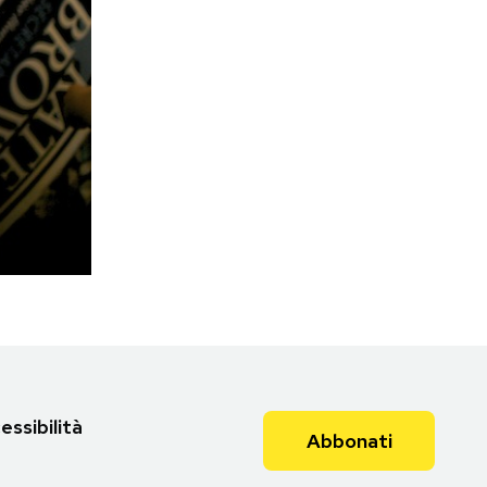
essibilità
Abbonati