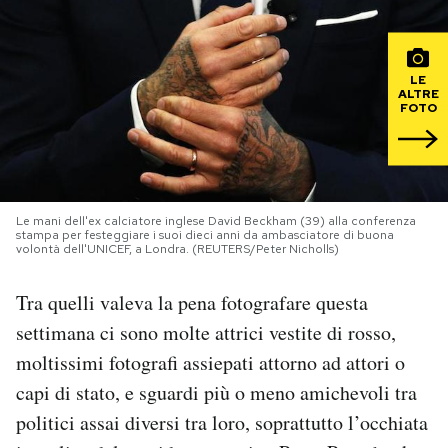
PODCAST
LE
ALTRE
NEWSLETTER
FOTO
I MIEI PREFERITI
Le mani dell'ex calciatore inglese David Beckham (39) alla conferenza
stampa per festeggiare i suoi dieci anni da ambasciatore di buona
SHOP
volontà dell'UNICEF, a Londra. (REUTERS/Peter Nicholls)
Tra quelli valeva la pena fotografare questa
CALENDARIO
settimana ci sono molte attrici vestite di rosso,
moltissimi fotografi assiepati attorno ad attori o
AREA PERSONALE
capi di stato, e sguardi più o meno amichevoli tra
Area Personale
politici assai diversi tra loro, soprattutto l’occhiata
Newsletter