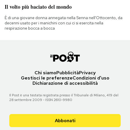
Il volto più baciato del mondo
È di una giovane donna annegata nella Senna nell'Ottocento, da
decenni usato per i manichini con cui ci si esercita nella
respirazione bocca a bocca
Chi siamo
Pubblicità
Privacy
Gestisci le preferenze
Condizioni d'uso
Dichiarazione di accessibilità
Il Post è una testata registrata presso il Tribunale di Milano, 419 del
28 settembre 2009 - ISSN 2610-9980
Abbonati