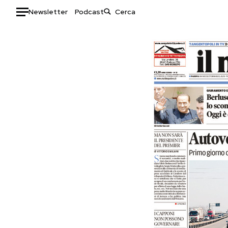
Newsletter
Podcast
Auto
HOME
Italia
Moda
Mondo
Libri
Politica
Consumismi
Tecnologia
Storie/Idee
Internet
Ok Boomer!
Scienza
Media
Cultura
Europa
Economia
Altrecose
Sport
Mondiali calcio 2026