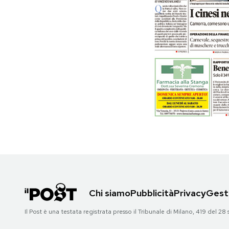
PODCAST
NEWSLETTER
I MIEI PREFERITI
SHOP
CALENDARIO
AREA PERSONALE
Chi siamo
Pubblicità
Privacy
Gesti
Area Personale
Il Post è una testata registrata presso il Tribunale di Milano, 419 del
Newsletter