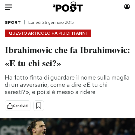
Auto
SPORT
Lunedì 26 gennaio 2015
QUESTO ARTICOLO HA PIÙ DI
11 ANNI
HOME
Ibrahimovic che fa Ibrahimovic:
Italia
Moda
«E tu chi sei?»
Mondo
Libri
Politica
Consumismi
Ha fatto finta di guardare il nome sulla maglia
Tecnologia
Storie/Idee
di un avversario, come a dire «E tu chi
Internet
Ok Boomer!
saresti?», e poi si è messo a ridere
Scienza
Media
Cultura
Europa
Condividi
Economia
Altrecose
Sport
Mondiali calcio 2026