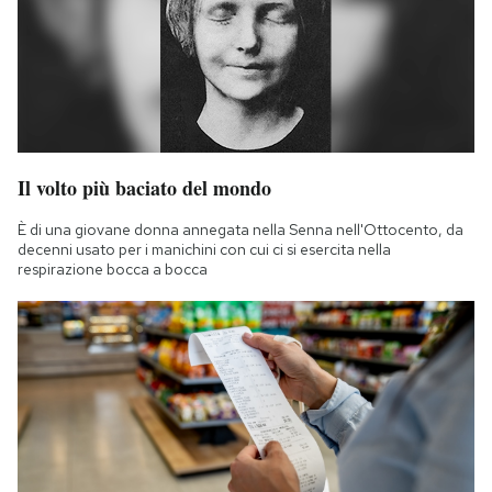
Il volto più baciato del mondo
È di una giovane donna annegata nella Senna nell'Ottocento, da
decenni usato per i manichini con cui ci si esercita nella
respirazione bocca a bocca