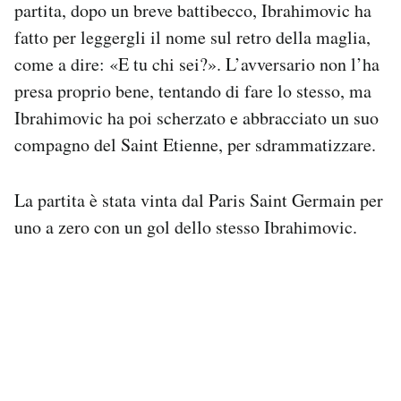
partita, dopo un breve battibecco, Ibrahimovic ha
Notifiche mobile
fatto per leggergli il nome sul retro della maglia,
Regala il Post
come a dire: «E tu chi sei?». L’avversario non l’ha
Hai bisogno di aiuto?
Esci
presa proprio bene, tentando di fare lo stesso, ma
Ibrahimovic ha poi scherzato e abbracciato un suo
compagno del Saint Etienne, per sdrammatizzare.
La partita è stata vinta dal Paris Saint Germain per
uno a zero con un gol dello stesso Ibrahimovic.