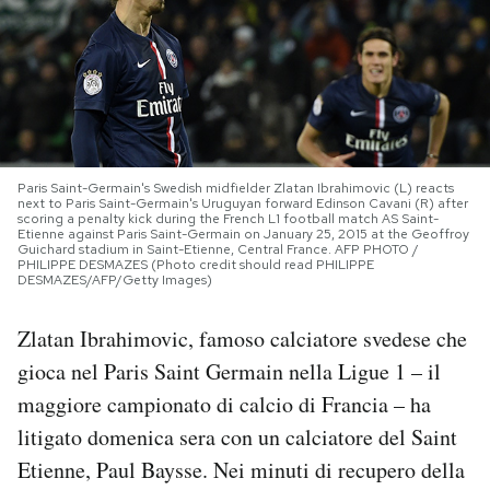
PODCAST
NEWSLETTER
I MIEI PREFERITI
Paris Saint-Germain's Swedish midfielder Zlatan Ibrahimovic (L) reacts
next to Paris Saint-Germain's Uruguyan forward Edinson Cavani (R) after
scoring a penalty kick during the French L1 football match AS Saint-
Etienne against Paris Saint-Germain on January 25, 2015 at the Geoffroy
Guichard stadium in Saint-Etienne, Central France. AFP PHOTO /
SHOP
PHILIPPE DESMAZES (Photo credit should read PHILIPPE
DESMAZES/AFP/Getty Images)
CALENDARIO
Zlatan Ibrahimovic, famoso calciatore svedese che
gioca nel Paris Saint Germain nella Ligue 1 – il
maggiore campionato di calcio di Francia – ha
AREA PERSONALE
litigato domenica sera con un calciatore del Saint
Area Personale
Etienne, Paul Baysse. Nei minuti di recupero della
Newsletter