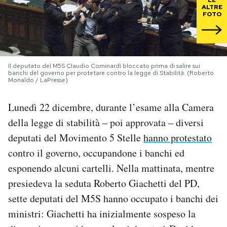
ALTRE
FOTO
PODCAST
NEWSLETTER
Il deputato del M5S Claudio Cominardi bloccato prima di salire sui
banchi del governo per protetare contro la legge di Stabilità. (Roberto
Monaldo / LaPresse)
I MIEI PREFERITI
Lunedì 22 dicembre, durante l’esame alla Camera
della legge di stabilità – poi approvata – diversi
SHOP
deputati del Movimento 5 Stelle
hanno protestato
contro il governo, occupandone i banchi ed
CALENDARIO
esponendo alcuni cartelli. Nella mattinata, mentre
presiedeva la seduta Roberto Giachetti del PD,
AREA PERSONALE
sette deputati del M5S hanno occupato i banchi dei
Area Personale
ministri: Giachetti ha inizialmente sospeso la
Newsletter