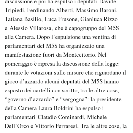
discussione e poi ha espulso i deputati Davide
Notifiche mobile
Tripiedi, Ferdinando Alberti, Massimo Baroni,
Regala il Post
Tatiana Basilio, Luca Frusone, Gianluca Rizzo
Hai bisogno di aiuto?
e Alessio Villarosa, che è capogruppo del M5S
Esci
alla Camera. Dopo l’espulsione una ventina di
parlamentari del M5S ha organizzato una
manifestazione fuori da Montecitorio. Nel
pomeriggio è ripresa la discussione della legge:
durante le votazioni sulle misure che riguardano il
gioco d’azzardo alcuni deputati del M5S hanno
esposto dei cartelli con scritto, tra le altre cose,
“governo d’azzardo” e “vergogna”: la presidente
della Camera Laura Boldrini ha espulso i
parlamentari Claudio Cominardi, Michele
Dell’Orco e Vittorio Ferraresi. Tra le altre cose, la