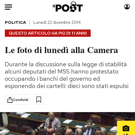
Auto
POLITICA
Lunedì 22 dicembre 2014
QUESTO ARTICOLO HA PIÙ DI
11 ANNI
HOME
Le foto di lunedì alla Camera
Italia
Moda
Mondo
Libri
Durante la discussione sulla legge di stabilità
Politica
Consumismi
alcuni deputati del M5S hanno protestato
Tecnologia
Storie/Idee
occupando i banchi del governo ed
esponendo dei cartelli: dieci sono stati espulsi
Internet
Ok Boomer!
Scienza
Media
Condividi
Cultura
Europa
Economia
Altrecose
Sport
Mondiali calcio 2026
LE