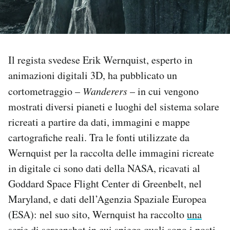
PODCAST
NEWSLETTER
Il regista svedese Erik Wernquist, esperto in
animazioni digitali 3D, ha pubblicato un
I MIEI PREFERITI
cortometraggio –
Wanderers
– in cui vengono
mostrati diversi pianeti e luoghi del sistema solare
ricreati a partire da dati, immagini e mappe
SHOP
cartografiche reali. Tra le fonti utilizzate da
Wernquist per la raccolta delle immagini ricreate
CALENDARIO
in digitale ci sono dati della NASA, ricavati al
Goddard Space Flight Center di Greenbelt, nel
AREA PERSONALE
Maryland, e dati dell’Agenzia Spaziale Europea
Area Personale
(ESA): nel suo sito, Wernquist ha raccolto
una
Newsletter
serie di screenshot
in cui spiega quali sono i posti