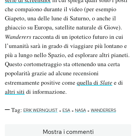
Notifiche mobile
che compaiono durante il video (per esempio
Regala il Post
Giapeto, una delle lune di Saturno, o anche il
Hai bisogno di aiuto?
ghiaccio su Europa, satellite naturale di Giove).
Esci
Wanderers
racconta di un ipotetico futuro in cui
l’umanità sarà in grado di viaggiare più lontano e
più a lungo nello Spazio, ed esplorare altri pianeti.
Questo cortometraggio sta ottenendo una certa
popolarità grazie ad alcune recensioni
estremamente positive come
quella di
Slate
e di
altri siti
di informazione.
Tag:
-
-
-
ERIK WERNQUIST
ESA
NASA
WANDERERS
Mostra i commenti