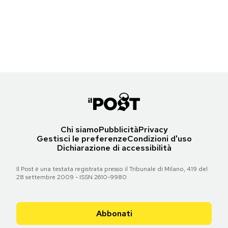
Un vestito nero di Dior appartenuto a Marilyn Monroe tra gli oggetti
Un frullatore da cocktail appartenuto a Marilyn Monroe tra gli oggetti
Notifiche mobile
all'asta
all'asta
Regala il Post
(AP Photo/Jae C. Hong)
(AP Photo/Jae C. Hong)
Hai bisogno di aiuto?
Torna all'articolo
Torna all'articolo
Esci
Chi siamo
Pubblicità
Privacy
Gestisci le preferenze
Condizioni d'uso
Dichiarazione di accessibilità
Il Post è una testata registrata presso il Tribunale di Milano, 419 del
28 settembre 2009 - ISSN 2610-9980
Abbonati