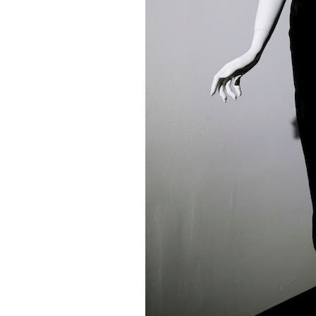
PODCAST
NEWSLETTER
I MIEI PREFERITI
SHOP
CALENDARIO
AREA PERSONALE
Area Personale
Newsletter