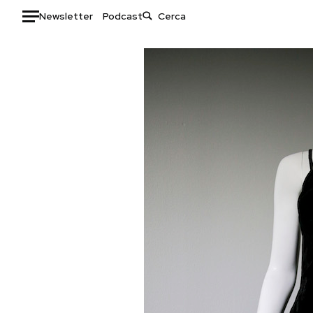
Newsletter
Podcast
Auto
HOME
Italia
Moda
Mondo
Libri
Politica
Consumismi
Tecnologia
Storie/Idee
Internet
Ok Boomer!
Scienza
Media
Cultura
Europa
Economia
Altrecose
Sport
Mondiali calcio 2026