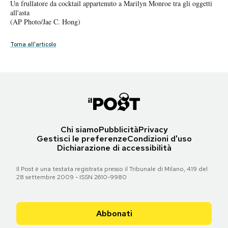
Un vestito nero di Dior appartenuto a Marilyn Monroe tra gli oggetti
Un frullatore da cocktail appartenuto a Marilyn Monroe tra gli oggetti
Notifiche mobile
all'asta
all'asta
Regala il Post
(AP Photo/Jae C. Hong)
(AP Photo/Jae C. Hong)
Hai bisogno di aiuto?
Torna all'articolo
Torna all'articolo
Esci
Chi siamo
Pubblicità
Privacy
Gestisci le preferenze
Condizioni d'uso
Dichiarazione di accessibilità
Il Post è una testata registrata presso il Tribunale di Milano, 419 del
28 settembre 2009 - ISSN 2610-9980
Abbonati