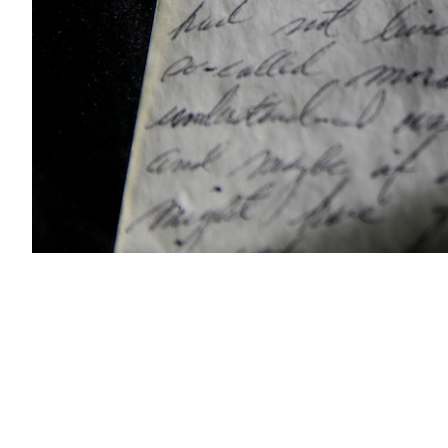
PODCAST
NEWSLETTER
I MIEI PREFERITI
SHOP
CALENDARIO
AREA PERSONALE
Area Personale
Newsletter