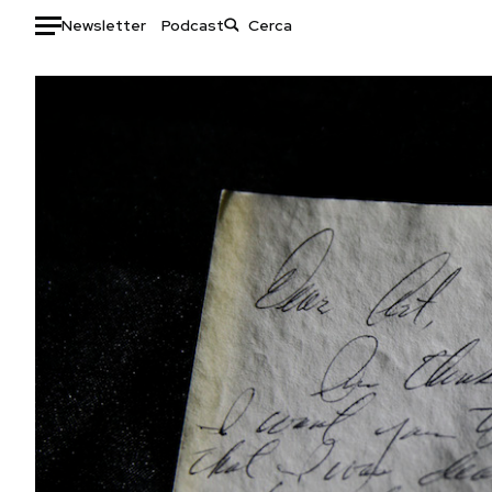
Newsletter
Podcast
Auto
HOME
Italia
Moda
Mondo
Libri
Politica
Consumismi
Tecnologia
Storie/Idee
Internet
Ok Boomer!
Scienza
Media
Cultura
Europa
Economia
Altrecose
Sport
Mondiali calcio 2026