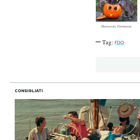
PODCAST
Hannover, Germania
NEWSLETTER
Tag:
FDO
I MIEI PREFERITI
SHOP
CONSIGLIATI
CALENDARIO
AREA PERSONALE
Area Personale
Newsletter