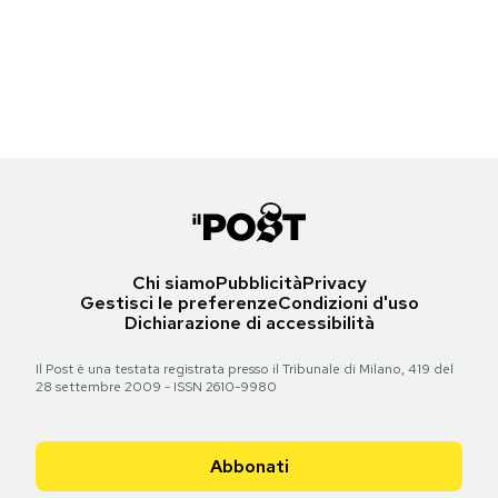
L'X-37B in una delle fasi di preparazione per il lancio nell'aprile del
Notifiche mobile
2010 nei pressi di Titusville, Florida
Regala il Post
(AP Photo/U.S. Air Force via NASA)
Hai bisogno di aiuto?
Torna all'articolo
Esci
Chi siamo
Pubblicità
Privacy
Gestisci le preferenze
Condizioni d'uso
Dichiarazione di accessibilità
Il Post è una testata registrata presso il Tribunale di Milano, 419 del
28 settembre 2009 - ISSN 2610-9980
Abbonati