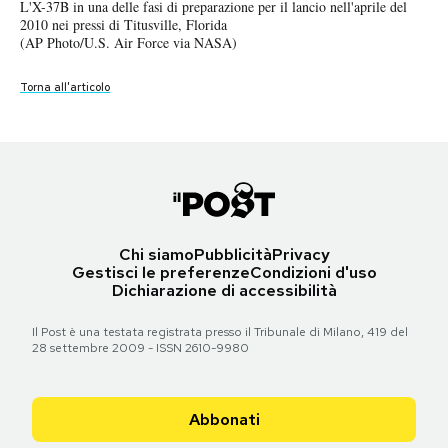
L'X-37B in una delle fasi di preparazione per il lancio nell'aprile del
Notifiche mobile
2010 nei pressi di Titusville, Florida
Regala il Post
(AP Photo/U.S. Air Force via NASA)
Hai bisogno di aiuto?
Torna all'articolo
Esci
Chi siamo
Pubblicità
Privacy
Gestisci le preferenze
Condizioni d'uso
Dichiarazione di accessibilità
Il Post è una testata registrata presso il Tribunale di Milano, 419 del
28 settembre 2009 - ISSN 2610-9980
Abbonati