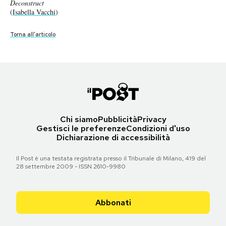
Deconstruct
French Country –
Monochrome
Old Glory –
Florida Citrus –
Deconstruct
Monochrome
Breakfast in bed –
Foodtone
Foodtone
Foodtone
Foodtone
Notifiche mobile
(
Isabella Vacchi
)
(
(
(
(
(
(
(
Isabella Vacchi
Isabella Vacchi
Isabella Vacchi
Isabella Vacchi
Isabella Vacchi
Isabella Vacchi
Isabella Vacchi
)
)
)
)
)
)
)
Regala il Post
Hai bisogno di aiuto?
Torna all'articolo
Torna all'articolo
Torna all'articolo
Torna all'articolo
Torna all'articolo
Torna all'articolo
Torna all'articolo
Torna all'articolo
Esci
Chi siamo
Pubblicità
Privacy
Gestisci le preferenze
Condizioni d'uso
Dichiarazione di accessibilità
Il Post è una testata registrata presso il Tribunale di Milano, 419 del
28 settembre 2009 - ISSN 2610-9980
Abbonati