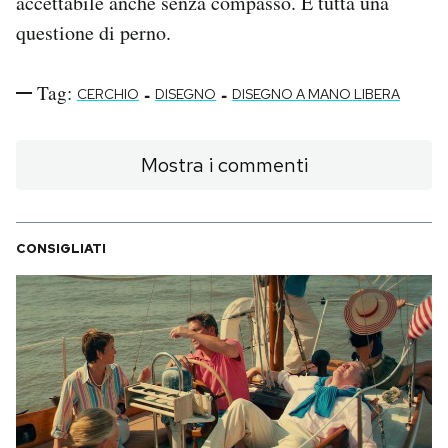
accettabile anche senza compasso. È tutta una
questione di perno.
PODCAST
Tag:
-
-
CERCHIO
DISEGNO
DISEGNO A MANO LIBERA
NEWSLETTER
Mostra i commenti
I MIEI PREFERITI
SHOP
CONSIGLIATI
CALENDARIO
AREA PERSONALE
Area Personale
Newsletter