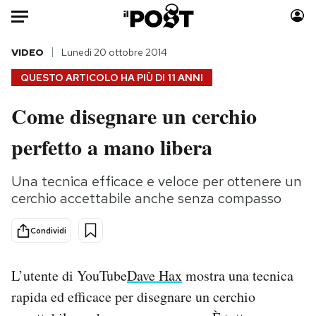
Auto
VIDEO
Lunedì 20 ottobre 2014
QUESTO ARTICOLO HA PIÙ DI
11 ANNI
HOME
Come disegnare un cerchio
Italia
Moda
perfetto a mano libera
Mondo
Libri
Politica
Consumismi
Una tecnica efficace e veloce per ottenere un
Tecnologia
Storie/Idee
cerchio accettabile anche senza compasso
Internet
Ok Boomer!
Scienza
Media
Condividi
Cultura
Europa
Economia
Altrecose
L’utente di YouTube
Dave Hax
mostra una tecnica
Sport
Mondiali calcio 2026
rapida ed efficace per disegnare un cerchio