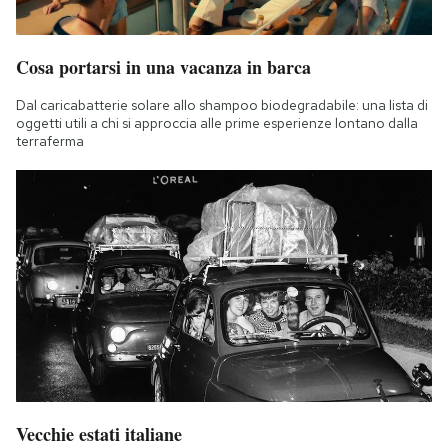
Notifiche mobile
Regala il Post
Cosa portarsi in una vacanza in barca
Hai bisogno di aiuto?
Esci
Dal caricabatterie solare allo shampoo biodegradabile: una lista di
oggetti utili a chi si approccia alle prime esperienze lontano dalla
terraferma
Vecchie estati italiane