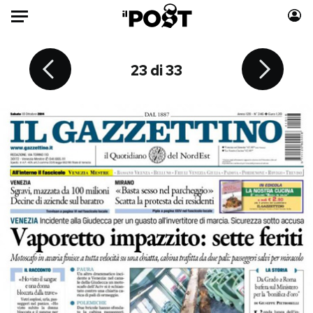
Auto
24 di 33
20 di 33
30 di 33
26 di 33
27 di 33
28 di 33
29 di 33
22 di 33
23 di 33
25 di 33
32 di 33
33 di 33
14 di 33
10 di 33
16 di 33
17 di 33
18 di 33
19 di 33
12 di 33
13 di 33
15 di 33
21 di 33
31 di 33
11 di 33
4 di 33
6 di 33
7 di 33
8 di 33
9 di 33
2 di 33
3 di 33
5 di 33
1 di 33
HOME
Italia
Moda
Mondo
Libri
Politica
Consumismi
Tecnologia
Storie/Idee
Internet
Ok Boomer!
Scienza
Media
Cultura
Europa
Economia
Altrecose
Sport
Mondiali calcio 2026