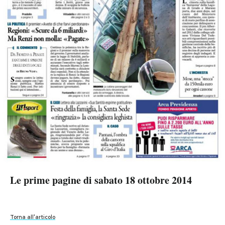
PODCAST
NEWSLETTER
I MIEI PREFERITI
SHOP
CALENDARIO
Le prime pagine di sabato 18 ottobre 2014
Le prime pagine di sabato 18 ottobre 2014
Le prime pagine di sabato 18 ottobre 2014
Le prime pagine di sabato 18 ottobre 2014
Le prime pagine di sabato 18 ottobre 2014
Le prime pagine di sabato 18 ottobre 2014
Le prime pagine di sabato 18 ottobre 2014
Le prime pagine di sabato 18 ottobre 2014
Le prime pagine di sabato 18 ottobre 2014
Le prime pagine di sabato 18 ottobre 2014
Le prime pagine di sabato 18 ottobre 2014
Le prime pagine di sabato 18 ottobre 2014
Le prime pagine di sabato 18 ottobre 2014
Le prime pagine di sabato 18 ottobre 2014
Le prime pagine di sabato 18 ottobre 2014
Le prime pagine di sabato 18 ottobre 2014
Le prime pagine di sabato 18 ottobre 2014
Le prime pagine di sabato 18 ottobre 2014
Le prime pagine di sabato 18 ottobre 2014
Le prime pagine di sabato 18 ottobre 2014
AREA PERSONALE
Le prime pagine di sabato 18 ottobre 2014
Le prime pagine di sabato 18 ottobre 2014
Le prime pagine di sabato 18 ottobre 2014
Le prime pagine di sabato 18 ottobre 2014
Le prime pagine di sabato 18 ottobre 2014
Le prime pagine di sabato 18 ottobre 2014
Le prime pagine di sabato 18 ottobre 2014
Le prime pagine di sabato 18 ottobre 2014
Le prime pagine di sabato 18 ottobre 2014
Le prime pagine di sabato 18 ottobre 2014
Le prime pagine di sabato 18 ottobre 2014
Le prime pagine di sabato 18 ottobre 2014
Le prime pagine di sabato 18 ottobre 2014
Area Personale
Torna all'articolo
Torna all'articolo
Torna all'articolo
Torna all'articolo
Torna all'articolo
Torna all'articolo
Torna all'articolo
Torna all'articolo
Torna all'articolo
Torna all'articolo
Torna all'articolo
Torna all'articolo
Torna all'articolo
Torna all'articolo
Torna all'articolo
Newsletter
Torna all'articolo
Torna all'articolo
Torna all'articolo
Torna all'articolo
Torna all'articolo