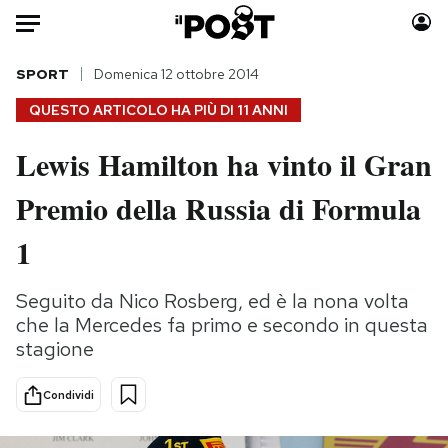
Auto
SPORT
Domenica 12 ottobre 2014
QUESTO ARTICOLO HA PIÙ DI
11 ANNI
HOME
Lewis Hamilton ha vinto il Gran
Italia
Moda
Premio della Russia di Formula
Mondo
Libri
Politica
Consumismi
1
Tecnologia
Storie/Idee
Internet
Ok Boomer!
Seguito da Nico Rosberg, ed è la nona volta
Scienza
Media
che la Mercedes fa primo e secondo in questa
Cultura
Europa
stagione
Economia
Altrecose
Condividi
Sport
Mondiali calcio 2026