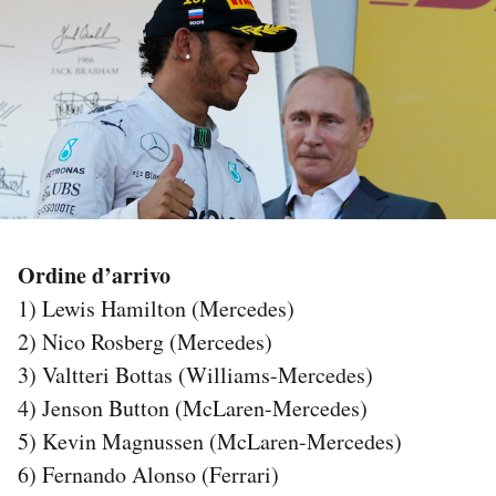
PODCAST
NEWSLETTER
I MIEI PREFERITI
SHOP
Ordine d’arrivo
1) Lewis Hamilton (Mercedes)
CALENDARIO
2) Nico Rosberg (Mercedes)
3) Valtteri Bottas (Williams-Mercedes)
4) Jenson Button (McLaren-Mercedes)
AREA PERSONALE
5) Kevin Magnussen (McLaren-Mercedes)
Area Personale
6) Fernando Alonso (Ferrari)
Newsletter