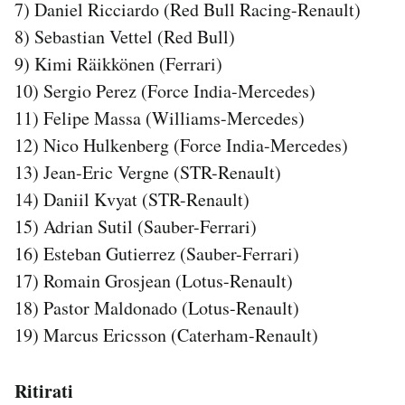
7) Daniel Ricciardo (Red Bull Racing-Renault)
Notifiche mobile
8) Sebastian Vettel (Red Bull)
Regala il Post
9) Kimi Räikkönen (Ferrari)
Hai bisogno di aiuto?
Esci
10) Sergio Perez (Force India-Mercedes)
11) Felipe Massa (Williams-Mercedes)
12) Nico Hulkenberg (Force India-Mercedes)
13) Jean-Eric Vergne (STR-Renault)
14) Daniil Kvyat (STR-Renault)
15) Adrian Sutil (Sauber-Ferrari)
16) Esteban Gutierrez (Sauber-Ferrari)
17) Romain Grosjean (Lotus-Renault)
18) Pastor Maldonado (Lotus-Renault)
19) Marcus Ericsson (Caterham-Renault)
Ritirati