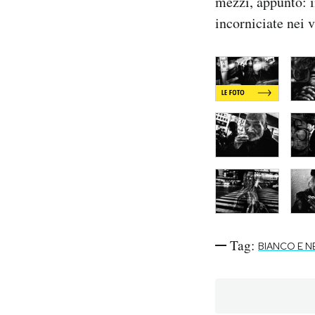
mezzi, appunto: i
Notifiche mobile
incorniciate nei 
Regala il Post
Hai bisogno di aiuto?
Esci
Tag:
BIANCO E 