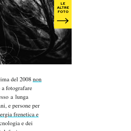
LE
ALTRE
FOTO
prima del 2008
non
 a fotografare
esso a lunga
ani, e persone per
ergia frenetica e
ecnologia e dei