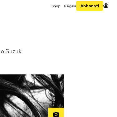
Abbonati
Shop
Regala
uo Suzuki