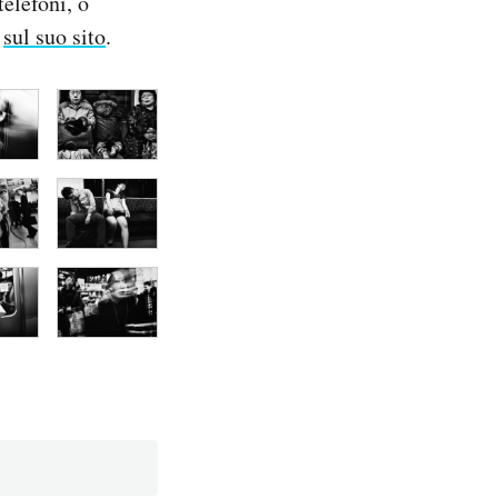
telefoni, o
e
sul suo sito
.