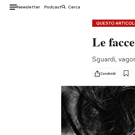
Newsletter
Podcast
Auto
QUESTO ARTICOLO
Le facce
HOME
Italia
Moda
Sguardi, vagon
Mondo
Libri
Politica
Consumismi
Condividi
Tecnologia
Storie/Idee
Internet
Ok Boomer!
Scienza
Media
Cultura
Europa
Economia
Altrecose
Sport
Mondiali calcio 2026