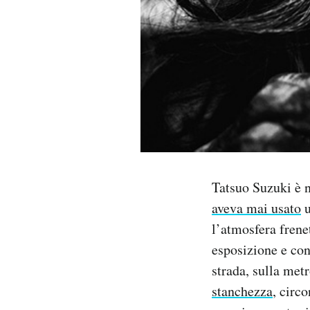
PODCAST
NEWSLETTER
I MIEI PREFERITI
SHOP
Tatsuo Suzuki è 
aveva mai usato
u
CALENDARIO
l’atmosfera frene
esposizione e con 
AREA PERSONALE
strada, sulla met
Area Personale
stanchezza
, circ
Newsletter