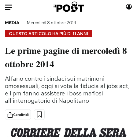
Auto
MEDIA
Mercoledì 8 ottobre 2014
QUESTO ARTICOLO HA PIÙ DI
11 ANNI
HOME
Le prime pagine di mercoledì 8
Italia
Moda
ottobre 2014
Mondo
Libri
Politica
Consumismi
Alfano contro i sindaci sui matrimoni
Tecnologia
Storie/Idee
omosessuali, oggi si vota la fiducia al jobs act,
Internet
Ok Boomer!
e i pm fanno assistere i boss mafiosi
Scienza
Media
all'interrogatorio di Napolitano
Cultura
Europa
Economia
Altrecose
Condividi
Sport
Mondiali calcio 2026