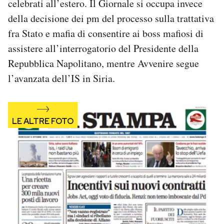
celebrati all’estero. Il Giornale si occupa invece
Notifiche mobile
della decisione dei pm del processo sulla trattativa
Regala il Post
fra Stato e mafia di consentire ai boss mafiosi di
Hai bisogno di aiuto?
assistere all’interrogatorio del Presidente della
Esci
Repubblica Napolitano, mentre Avvenire segue
l’avanzata dell’IS in Siria.