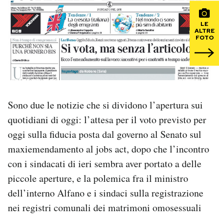
PODCAST
LE
ALTRE
FOTO
NEWSLETTER
I MIEI PREFERITI
Sono due le notizie che si dividono l’apertura sui
SHOP
quotidiani di oggi: l’attesa per il voto previsto per
oggi sulla fiducia posta dal governo al Senato sul
maxiemendamento al jobs act, dopo che l’incontro
CALENDARIO
con i sindacati di ieri sembra aver portato a delle
piccole aperture, e la polemica fra il ministro
AREA PERSONALE
dell’interno Alfano e i sindaci sulla registrazione
Area Personale
nei registri comunali dei matrimoni omosessuali
Newsletter