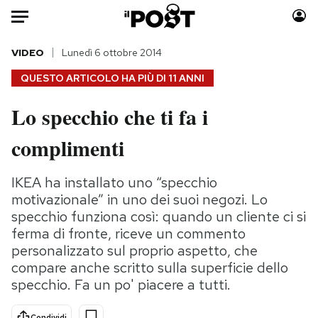
Auto
VIDEO
Lunedì 6 ottobre 2014
QUESTO ARTICOLO HA PIÙ DI
11 ANNI
HOME
Lo specchio che ti fa i
Italia
Moda
complimenti
Mondo
Libri
Politica
Consumismi
IKEA ha installato uno “specchio
Tecnologia
Storie/Idee
motivazionale” in uno dei suoi negozi. Lo
Internet
Ok Boomer!
specchio funziona così: quando un cliente ci si
Scienza
Media
ferma di fronte, riceve un commento
Cultura
Europa
personalizzato sul proprio aspetto, che
Economia
Altrecose
compare anche scritto sulla superficie dello
specchio. Fa un po' piacere a tutti.
Sport
Mondiali calcio 2026
Condividi