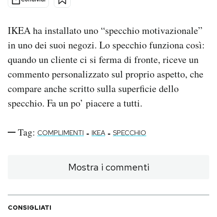
PODCAST
IKEA ha installato uno “specchio motivazionale”
in uno dei suoi negozi. Lo specchio funziona così:
NEWSLETTER
quando un cliente ci si ferma di fronte, riceve un
commento personalizzato sul proprio aspetto, che
I MIEI PREFERITI
compare anche scritto sulla superficie dello
specchio. Fa un po’ piacere a tutti.
SHOP
Tag:
-
-
COMPLIMENTI
IKEA
SPECCHIO
CALENDARIO
Mostra i commenti
AREA PERSONALE
Area Personale
CONSIGLIATI
Newsletter