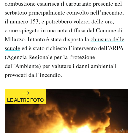
combustione esaurisca il carburante presente nel
Notifiche mobile
serbatoio principalmente coinvolto nell’incendio,
Regala il Post
il numero 153, e potrebbero volerci delle ore,
Hai bisogno di aiuto?
Esci
come spiegato in una nota
diffusa dal Comune di
Milazzo. Intanto è stata disposta la
chiusura delle
scuole
ed è stato richiesto l’intervento dell’ARPA
(Agenzia Regionale per la Protezione
dell’Ambiente) per valutare i danni ambientali
provocati dall’incendio.