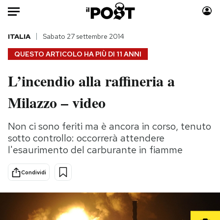
Auto
ITALIA
Sabato 27 settembre 2014
QUESTO ARTICOLO HA PIÙ DI
11 ANNI
HOME
L’incendio alla raffineria a
Italia
Moda
Milazzo – video
Mondo
Libri
Politica
Consumismi
Non ci sono feriti ma è ancora in corso, tenuto
Tecnologia
Storie/Idee
sotto controllo: occorrerà attendere
Internet
Ok Boomer!
l'esaurimento del carburante in fiamme
Scienza
Media
Cultura
Europa
Condividi
Economia
Altrecose
Sport
Mondiali calcio 2026