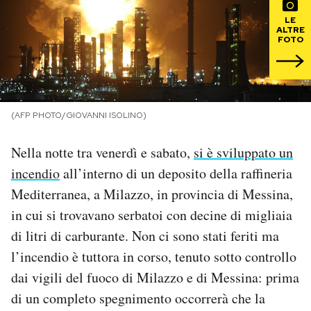
LE
PODCAST
ALTRE
FOTO
NEWSLETTER
(AFP PHOTO/GIOVANNI ISOLINO)
I MIEI PREFERITI
Nella notte tra venerdì e sabato,
si è sviluppato un
SHOP
incendio
all’interno di un deposito della raffineria
Mediterranea, a Milazzo, in provincia di Messina,
CALENDARIO
in cui si trovavano serbatoi con decine di migliaia
di litri di carburante. Non ci sono stati feriti ma
l’incendio è tuttora in corso, tenuto sotto controllo
AREA PERSONALE
dai vigili del fuoco di Milazzo e di Messina: prima
Area Personale
di un completo spegnimento occorrerà che la
Newsletter