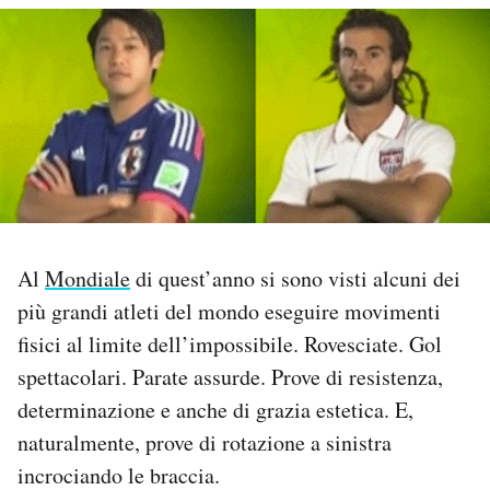
PODCAST
NEWSLETTER
I MIEI PREFERITI
SHOP
Al
Mondiale
di quest’anno si sono visti alcuni dei
più grandi atleti del mondo eseguire movimenti
CALENDARIO
fisici al limite dell’impossibile. Rovesciate. Gol
spettacolari. Parate assurde. Prove di resistenza,
AREA PERSONALE
determinazione e anche di grazia estetica. E,
naturalmente, prove di rotazione a sinistra
Area Personale
incrociando le braccia.
Newsletter