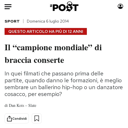
Auto
SPORT
Domenica 6 luglio 2014
QUESTO ARTICOLO HA PIÙ DI
12 ANNI
HOME
Il “campione mondiale” di
Italia
Moda
braccia conserte
Mondo
Libri
Politica
Consumismi
In quei filmati che passano prima delle
Tecnologia
Storie/Idee
partite, quando danno le formazioni, è meglio
Internet
Ok Boomer!
sembrare un ballerino hip-hop o un danzatore
Scienza
Media
cosacco, per esempio?
Cultura
Europa
di
Dan Kois – Slate
Economia
Altrecose
Sport
Mondiali calcio 2026
Condividi