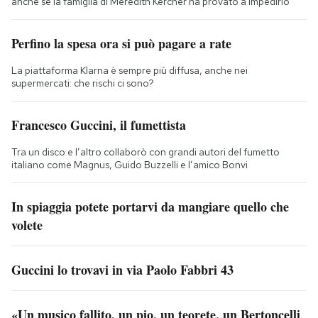
anche se la famiglia di Meredith Kercher ha provato a impedirlo
Perfino la spesa ora si può pagare a rate
La piattaforma Klarna è sempre più diffusa, anche nei
supermercati: che rischi ci sono?
Francesco Guccini, il fumettista
Tra un disco e l’altro collaborò con grandi autori del fumetto
italiano come Magnus, Guido Buzzelli e l’amico Bonvi
In spiaggia potete portarvi da mangiare quello che
volete
Guccini lo trovavi in via Paolo Fabbri 43
«Un musico fallito, un pio, un teorete, un Bertoncelli