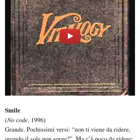
Smile
(
No code
, 1996)
Grande. Pochissimi versi: “non ti viene da ridere,
quando il sole non sorge?”. Ma c’è poco da ridere: