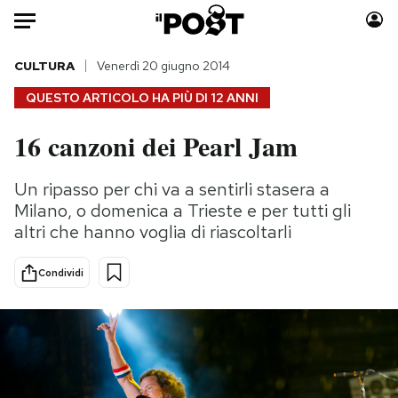
Auto
CULTURA
Venerdì 20 giugno 2014
QUESTO ARTICOLO HA PIÙ DI
12 ANNI
HOME
16 canzoni dei Pearl Jam
Italia
Moda
Mondo
Libri
Un ripasso per chi va a sentirli stasera a
Politica
Consumismi
Milano, o domenica a Trieste e per tutti gli
Tecnologia
Storie/Idee
altri che hanno voglia di riascoltarli
Internet
Ok Boomer!
Condividi
Scienza
Media
Cultura
Europa
Economia
Altrecose
Sport
Mondiali calcio 2026