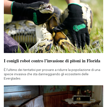
I conigli robot contro l’invasione di pitoni in Florida
È l'ultimo dei tentativi per provare a ridurre la popolazione di una
specie invasiva che sta danneggiando gli ecosistemi delle
Everglades