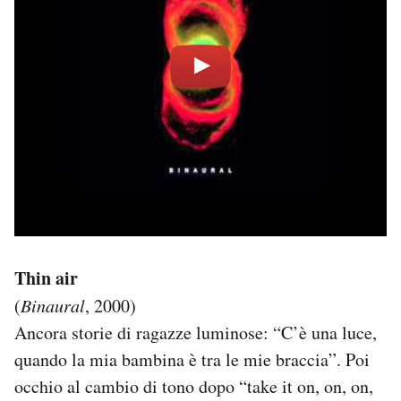
Thin air
(
Binaural
, 2000)
Ancora storie di ragazze luminose: “C’è una luce,
quando la mia bambina è tra le mie braccia”. Poi
occhio al cambio di tono dopo “take it on, on, on,