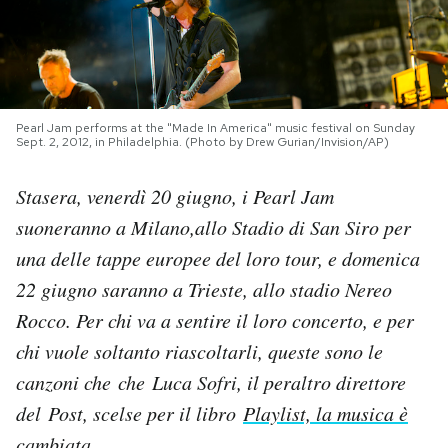
PODCAST
NEWSLETTER
Pearl Jam performs at the "Made In America" music festival on Sunday
Sept. 2, 2012, in Philadelphia. (Photo by Drew Gurian/Invision/AP)
I MIEI PREFERITI
Stasera, venerdì 20 giugno, i Pearl Jam
suoneranno a Milano,allo Stadio di San Siro per
SHOP
una delle tappe europee del loro tour, e domenica
22 giugno saranno a Trieste, allo stadio Nereo
CALENDARIO
Rocco. Per chi va a sentire il loro concerto, e per
chi vuole soltanto riascoltarli, queste sono le
AREA PERSONALE
canzoni che che Luca Sofri, il peraltro direttore
del Post, scelse per il libro
Playlist, la musica è
Area Personale
Newsletter
cambiata
.