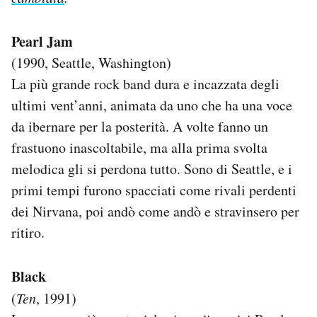
Notifiche mobile
Regala il Post
Pearl Jam
Hai bisogno di aiuto?
(1990, Seattle, Washington)
Esci
La più grande rock band dura e incazzata degli
ultimi vent’anni, animata da uno che ha una voce
da ibernare per la posterità. A volte fanno un
frastuono inascoltabile, ma alla prima svolta
melodica gli si perdona tutto. Sono di Seattle, e i
primi tempi furono spacciati come rivali perdenti
dei Nirvana, poi andò come andò e stravinsero per
ritiro.
Black
(
Ten
, 1991)