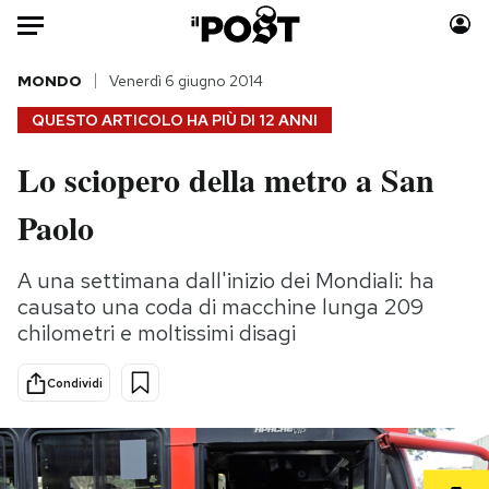
Auto
MONDO
Venerdì 6 giugno 2014
QUESTO ARTICOLO HA PIÙ DI
12 ANNI
HOME
Lo sciopero della metro a San
Italia
Moda
Paolo
Mondo
Libri
Politica
Consumismi
A una settimana dall'inizio dei Mondiali: ha
Tecnologia
Storie/Idee
causato una coda di macchine lunga 209
Internet
Ok Boomer!
chilometri e moltissimi disagi
Scienza
Media
Cultura
Europa
Condividi
Economia
Altrecose
Sport
Mondiali calcio 2026