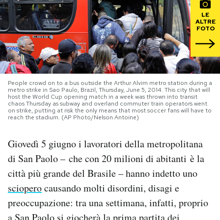
LE
PODCAST
ALTRE
FOTO
NEWSLETTER
People crowd on to a bus outside the Arthur Alvim metro station during a
I MIEI PREFERITI
metro strike in Sao Paulo, Brazil, Thursday, June 5, 2014. This city that will
host the World Cup opening match in a week was thrown into transit
chaos Thursday as subway and overland commuter train operators went
on strike, putting at risk the only means that most soccer fans will have to
SHOP
reach the stadium. (AP Photo/Nelson Antoine)
Giovedì 5 giugno i lavoratori della metropolitana
CALENDARIO
di San Paolo – che con 20 milioni di abitanti è la
città più grande del Brasile – hanno indetto uno
AREA PERSONALE
sciopero
causando molti disordini, disagi e
preoccupazione: tra una settimana, infatti, proprio
Area Personale
Newsletter
a San Paolo si giocherà la prima partita dei