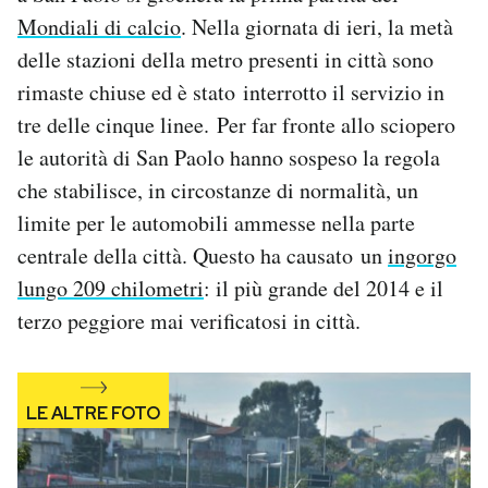
Notifiche mobile
Mondiali di calcio
. Nella giornata di ieri, la metà
Regala il Post
delle stazioni della metro presenti in città sono
Hai bisogno di aiuto?
rimaste chiuse ed è stato interrotto il servizio in
Esci
tre delle cinque linee. Per far fronte allo sciopero
le autorità di San Paolo hanno sospeso la regola
che stabilisce, in circostanze di normalità, un
limite per le automobili ammesse nella parte
centrale della città. Questo ha causato un
ingorgo
lungo 209 chilometri
: il più grande del 2014 e il
terzo peggiore mai verificatosi in città.