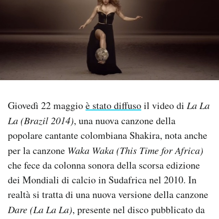
PODCAST
NEWSLETTER
I MIEI PREFERITI
Giovedì 22 maggio
è stato diffuso
il video di
La La
SHOP
La (Brazil 2014)
, una nuova canzone della
popolare cantante colombiana Shakira, nota anche
per la canzone
Waka Waka (This Time for Africa)
CALENDARIO
che fece da colonna sonora della scorsa edizione
dei Mondiali di calcio in Sudafrica nel 2010. In
AREA PERSONALE
realtà si tratta di una nuova versione della canzone
Area Personale
Dare (La La La)
, presente nel disco pubblicato da
Newsletter