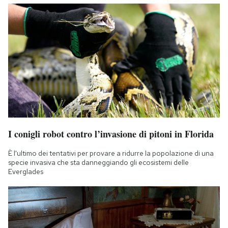
I conigli robot contro l’invasione di pitoni in Florida
È l'ultimo dei tentativi per provare a ridurre la popolazione di una
specie invasiva che sta danneggiando gli ecosistemi delle
Everglades