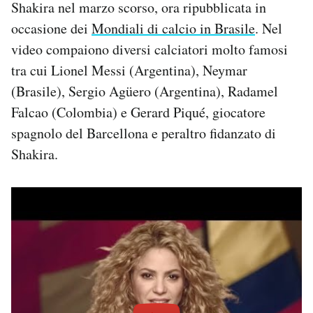
Shakira nel marzo scorso, ora ripubblicata in
Notifiche mobile
occasione dei
Mondiali di calcio in Brasile
. Nel
Regala il Post
video compaiono diversi calciatori molto famosi
Hai bisogno di aiuto?
Esci
tra cui Lionel Messi (Argentina), Neymar
(Brasile), Sergio Agüero (Argentina), Radamel
Falcao (Colombia) e Gerard Piqué, giocatore
spagnolo del Barcellona e peraltro fidanzato di
Shakira.