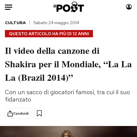
Auto
CULTURA
Sabato 24 maggio 2014
QUESTO ARTICOLO HA PIÙ DI
12 ANNI
HOME
Il video della canzone di
Italia
Moda
Shakira per il Mondiale, “La La
Mondo
Libri
Politica
Consumismi
La (Brazil 2014)”
Tecnologia
Storie/Idee
Internet
Ok Boomer!
Con un sacco di giocatori famosi, tra cui il suo
Scienza
Media
fidanzato
Cultura
Europa
Economia
Altrecose
Condividi
Sport
Mondiali calcio 2026